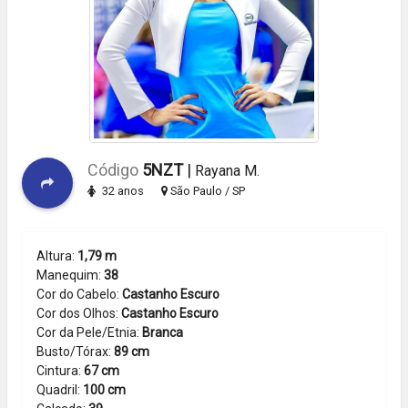
Código
5NZT
|
Rayana M.
32 anos
São Paulo / SP
Altura:
1,79 m
Manequim:
38
Cor do Cabelo:
Castanho Escuro
Cor dos Olhos:
Castanho Escuro
Cor da Pele/Etnia:
Branca
Busto/Tórax:
89 cm
Cintura:
67 cm
Quadril:
100 cm