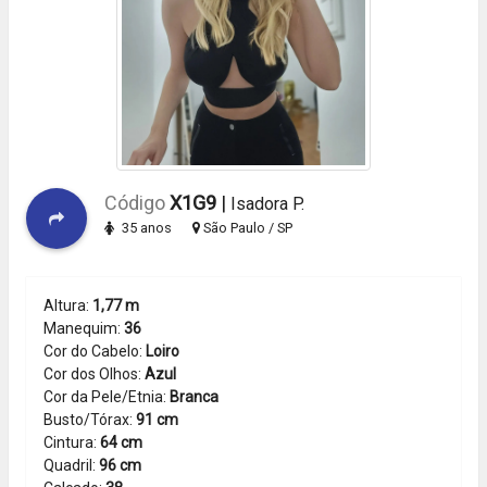
Código
X1G9
|
Isadora P.
35 anos
São Paulo / SP
Altura:
1,77 m
Manequim:
36
Cor do Cabelo:
Loiro
Cor dos Olhos:
Azul
Cor da Pele/Etnia:
Branca
Busto/Tórax:
91 cm
Cintura:
64 cm
Quadril:
96 cm