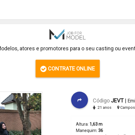
odelos, atores e promotores para o seu casting ou even
CONTRATE ONLINE
Código
JEVT
|
Emi
21 anos
Campos 
Altura:
1,63 m
Manequim:
36