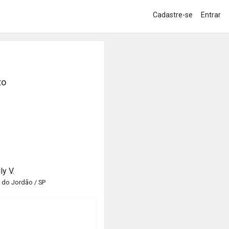
Cadastre-se
Entrar
to
ly V.
do Jordão / SP