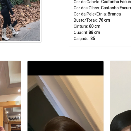
Cor do Cabelo:
Castanho Escur
Cor dos Olhos:
Castanho Escur
Cor da Pele/Etnia:
Branca
Busto/Tórax:
76 cm
Cintura:
60 cm
Quadril:
88 cm
Calçado:
35