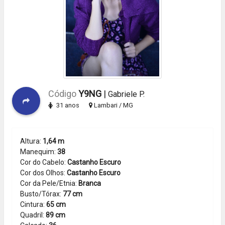
Código
Y9NG
|
Gabriele P.
31 anos
Lambari / MG
Altura:
1,64 m
Manequim:
38
Cor do Cabelo:
Castanho Escuro
Cor dos Olhos:
Castanho Escuro
Cor da Pele/Etnia:
Branca
Busto/Tórax:
77 cm
Cintura:
65 cm
Quadril:
89 cm