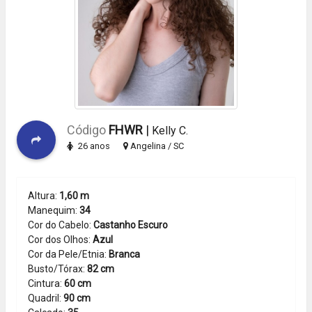
Código
FHWR
|
Kelly C.
26 anos
Angelina / SC
Altura:
1,60 m
Manequim:
34
Cor do Cabelo:
Castanho Escuro
Cor dos Olhos:
Azul
Cor da Pele/Etnia:
Branca
Busto/Tórax:
82 cm
Cintura:
60 cm
Quadril:
90 cm