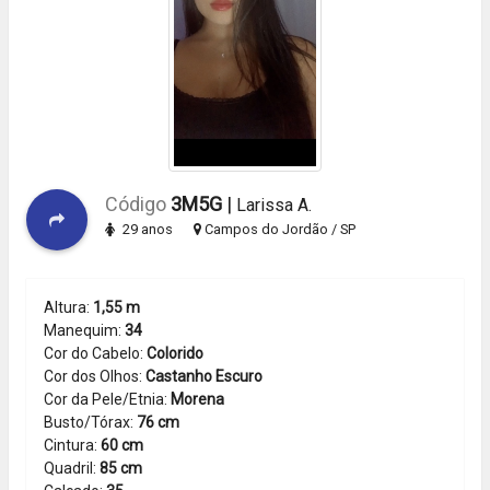
Código
3M5G
|
Larissa A.
29 anos
Campos do Jordão / SP
Altura:
1,55 m
Manequim:
34
Cor do Cabelo:
Colorido
Cor dos Olhos:
Castanho Escuro
Cor da Pele/Etnia:
Morena
Busto/Tórax:
76 cm
Cintura:
60 cm
Quadril:
85 cm