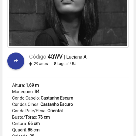
Código
4QWV
|
Luciana A.
29 anos
Itaguaí / RJ
Altura:
1,69 m
Manequim:
34
Cor do Cabelo:
Castanho Escuro
Cor dos Olhos:
Castanho Escuro
Cor da Pele/Etnia:
Oriental
Busto/Tórax:
76 cm
Cintura:
66 cm
Quadril:
85 cm