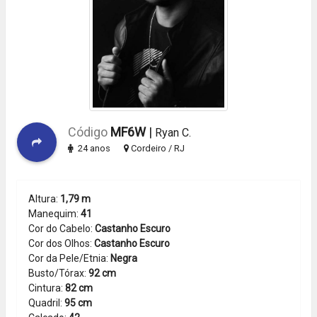
Código
MF6W
|
Ryan C.
24 anos
Cordeiro / RJ
Altura:
1,79 m
Manequim:
41
Cor do Cabelo:
Castanho Escuro
Cor dos Olhos:
Castanho Escuro
Cor da Pele/Etnia:
Negra
Busto/Tórax:
92 cm
Cintura:
82 cm
Quadril:
95 cm