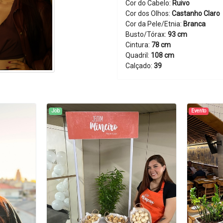
Cor do Cabelo:
Ruivo
Cor dos Olhos:
Castanho Claro
Cor da Pele/Etnia:
Branca
Busto/Tórax:
93 cm
Cintura:
78 cm
Quadril:
108 cm
Calçado:
39
Job
Evento