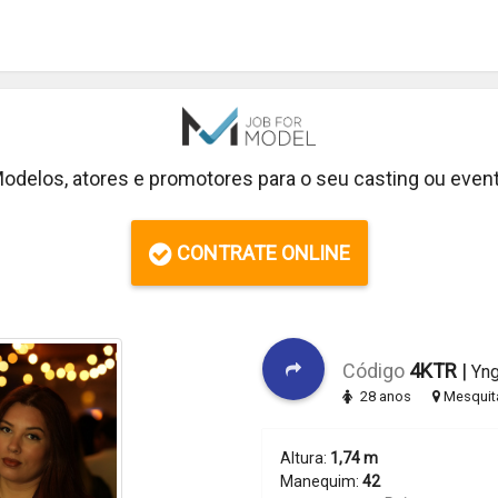
odelos, atores e promotores para o seu casting ou even
CONTRATE ONLINE
Código
4KTR
|
Yng
28 anos
Mesquita
Altura:
1,74 m
Manequim:
42