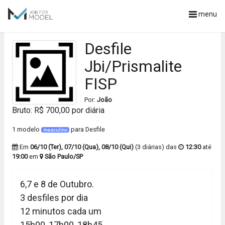
menu
Desfile
Jbi/Prismalite
FISP
Por:
João
Bruto: R$ 700,00 por diária
1 modelo
para Desfile
masculino
Em
06/10 (Ter), 07/10 (Qua), 08/10 (Qui)
(3 diárias) das
12:30
até
19:00
em
São Paulo/SP
6,7 e 8 de Outubro.
3 desfiles por dia
12 minutos cada um
15h00, 17h00, 18h45