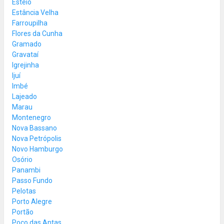
Esteio
Estância Velha
Farroupilha
Flores da Cunha
Gramado
Gravataí
Igrejinha
Ijuí
Imbé
Lajeado
Marau
Montenegro
Nova Bassano
Nova Petrópolis
Novo Hamburgo
Osório
Panambi
Passo Fundo
Pelotas
Porto Alegre
Portão
Poço das Antas