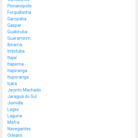
Florianópolis
Forquilhinha
Garopaba
Gaspar
Guabiruba
Guaramirim
Ibirama
Imbituba
Itajaí
Itapema
Itapiranga
Ituporanga
Içara
Jacinto Machado
Jaraguá do Sul
Joinville
Lages
Laguna
Mafra
Navegantes
Orleans