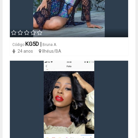
KG5D
|
Código
Bruna A.
24 anos
Ilhéus/BA