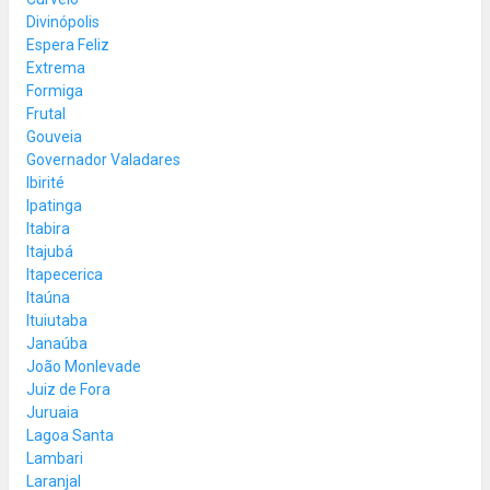
Divinópolis
Espera Feliz
Extrema
Formiga
Frutal
Gouveia
Governador Valadares
Ibirité
Ipatinga
Itabira
Itajubá
Itapecerica
Itaúna
Ituiutaba
Janaúba
João Monlevade
Juiz de Fora
Juruaia
Lagoa Santa
Lambari
Laranjal