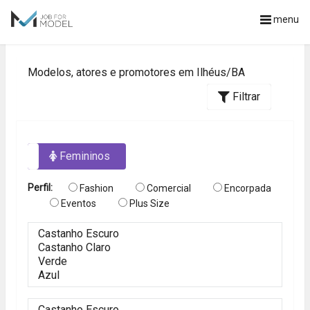
menu
Modelos, atores e promotores em Ilhéus/BA
Filtrar
os
Femininos
Perfil:
Fashion
Comercial
Encorpada
Eventos
Plus Size