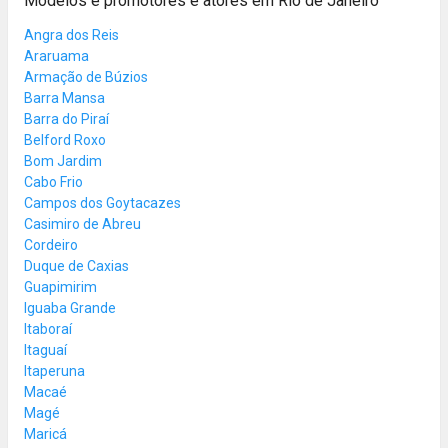
Modelos e promotores e atores em Rio de Janeiro
Angra dos Reis
Araruama
Armação de Búzios
Barra Mansa
Barra do Piraí
Belford Roxo
Bom Jardim
Cabo Frio
Campos dos Goytacazes
Casimiro de Abreu
Cordeiro
Duque de Caxias
Guapimirim
Iguaba Grande
Itaboraí
Itaguaí
Itaperuna
Macaé
Magé
Maricá