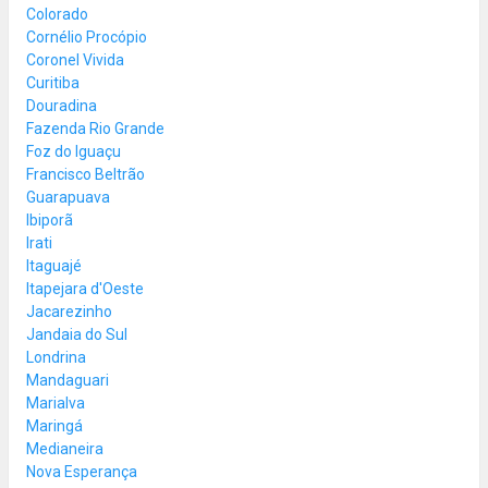
Colorado
Cornélio Procópio
Coronel Vivida
Curitiba
Douradina
Fazenda Rio Grande
Foz do Iguaçu
Francisco Beltrão
Guarapuava
Ibiporã
Irati
Itaguajé
Itapejara d'Oeste
Jacarezinho
Jandaia do Sul
Londrina
Mandaguari
Marialva
Maringá
Medianeira
Nova Esperança