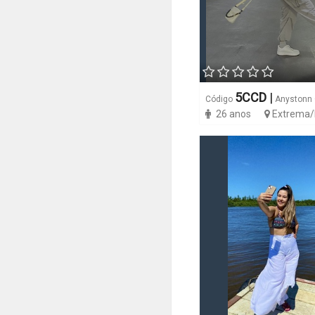
5CCD
|
Código
Anystonn 
26 anos
Extrema