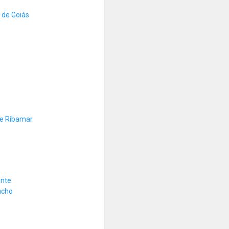
 de Goiás
de Ribamar
onte
acho