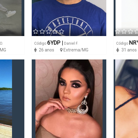
6YDP
|
NR
O.
Código
Daniel F.
Código
/MG
26 anos
Extrema/MG
31 anos