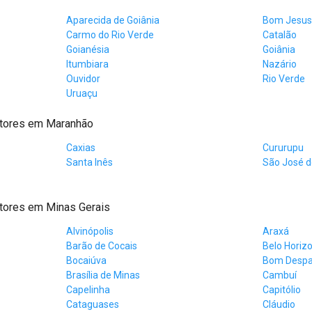
Aparecida de Goiânia
Bom Jesus
Carmo do Rio Verde
Catalão
Goianésia
Goiânia
Itumbiara
Nazário
Ouvidor
Rio Verde
Uruaçu
atores em Maranhão
Caxias
Cururupu
Santa Inês
São José 
tores em Minas Gerais
Alvinópolis
Araxá
Barão de Cocais
Belo Horiz
Bocaiúva
Bom Desp
Brasília de Minas
Cambuí
Capelinha
Capitólio
Cataguases
Cláudio