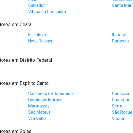
Salvador
Santa Maria
Vitória da Conquista
tores em Ceará
Fortaleza
Itapagé
Nova Russas
Paracuru
ores em Distrito Federal
ores em Espírito Santo
Cachoeiro de Itapemirim
Cariacica
Domingos Martins
Guarapari
Marataizes
Serra
São Mateus
São Roque
Vila Velha
Vitória
tores em Goiás