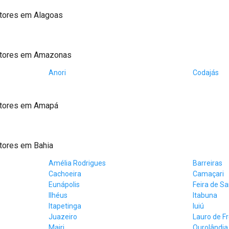
tores em Alagoas
atores em Amazonas
Anori
Codajás
atores em Amapá
tores em Bahia
Amélia Rodrigues
Barreiras
Cachoeira
Camaçari
Eunápolis
Feira de S
Ilhéus
Itabuna
Itapetinga
Iuiú
Juazeiro
Lauro de Fr
Mairi
Ourolândia