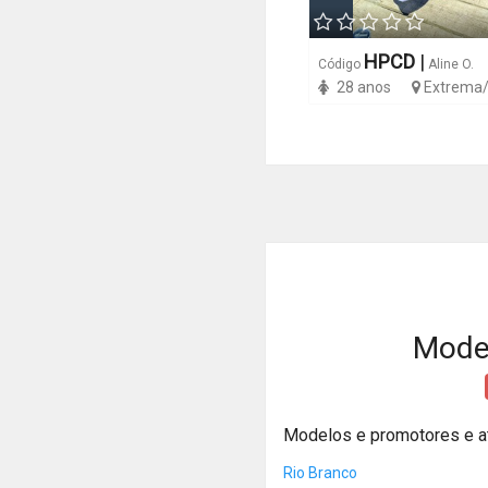
HPCD
|
Código
Aline O.
28 anos
Extrema
Model
Modelos e promotores e a
Rio Branco