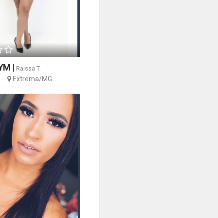
YM
|
Raissa T.
Extrema/MG