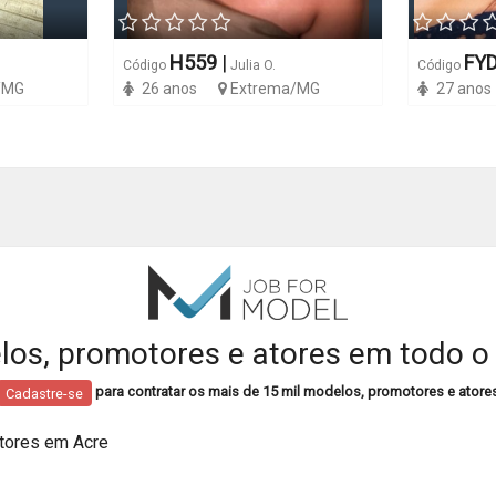
H559
|
FY
Código
Julia O.
Código
/MG
26 anos
Extrema/MG
27 anos
os, promotores e atores em todo o 
para contratar os mais de 15 mil modelos, promotores e atore
Cadastre-se
tores em Acre