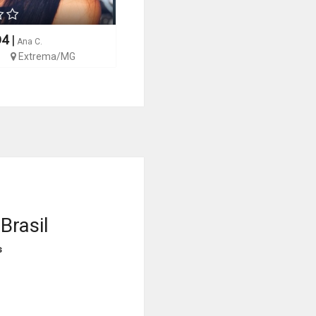
D4
|
Ana C.
Extrema/MG
Brasil
s