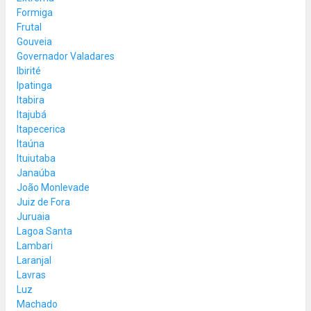
Formiga
Frutal
Gouveia
Governador Valadares
Ibirité
Ipatinga
Itabira
Itajubá
Itapecerica
Itaúna
Ituiutaba
Janaúba
João Monlevade
Juiz de Fora
Juruaia
Lagoa Santa
Lambari
Laranjal
Lavras
Luz
Machado