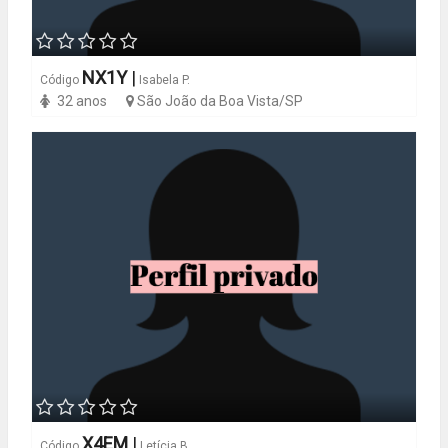
NX1Y
|
Código
Isabela P.
32 anos
São João da Boa Vista/SP
X4EM
|
Código
Letícia B.