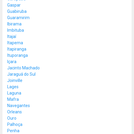
Gaspar
Guabiruba
Guaramirim
Ibirama
Imbituba
Itajaí
Itapema
Itapiranga
Ituporanga
Içara
Jacinto Machado
Jaraguá do Sul
Joinville
Lages
Laguna
Mafra
Navegantes
Orleans
Ouro
Palhoça
Penha