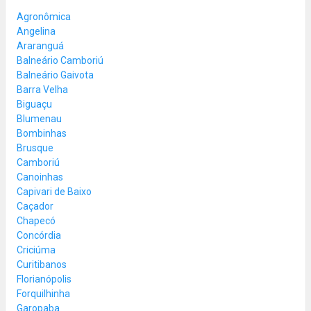
Agronômica
Angelina
Araranguá
Balneário Camboriú
Balneário Gaivota
Barra Velha
Biguaçu
Blumenau
Bombinhas
Brusque
Camboriú
Canoinhas
Capivari de Baixo
Caçador
Chapecó
Concórdia
Criciúma
Curitibanos
Florianópolis
Forquilhinha
Garopaba