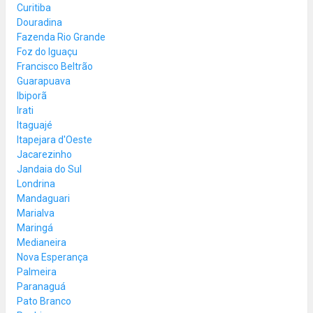
Curitiba
Douradina
Fazenda Rio Grande
Foz do Iguaçu
Francisco Beltrão
Guarapuava
Ibiporã
Irati
Itaguajé
Itapejara d'Oeste
Jacarezinho
Jandaia do Sul
Londrina
Mandaguari
Marialva
Maringá
Medianeira
Nova Esperança
Palmeira
Paranaguá
Pato Branco