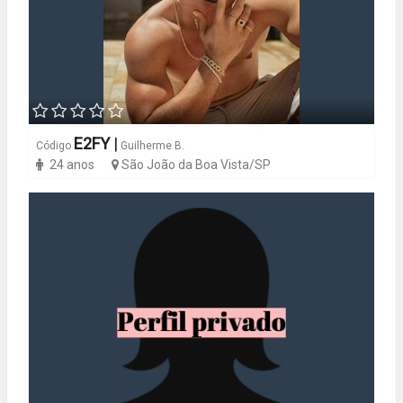
E2FY
|
Código
Guilherme B.
24 anos
São João da Boa Vista/SP