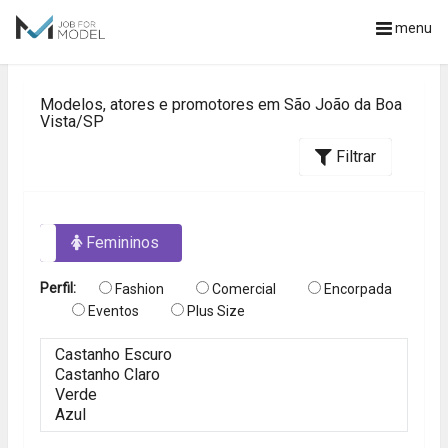
menu
Modelos, atores e promotores em São João da Boa
Vista/SP
Filtrar
os
Femininos
Perfil:
Fashion
Comercial
Encorpada
Eventos
Plus Size