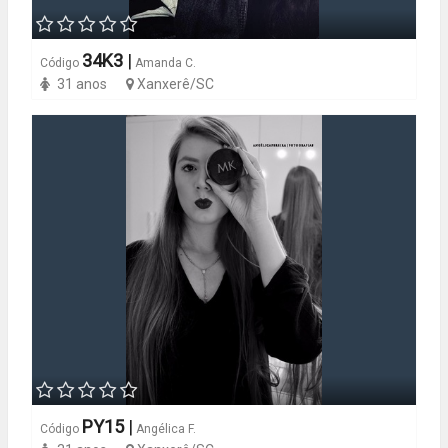
34K3
|
Código
Amanda C.
31 anos
Xanxerê/SC
PY15
|
Código
Angélica F.