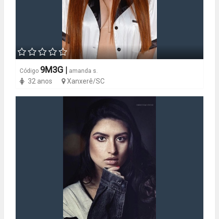
9M3G
|
Código
amanda s.
32 anos
Xanxerê/SC