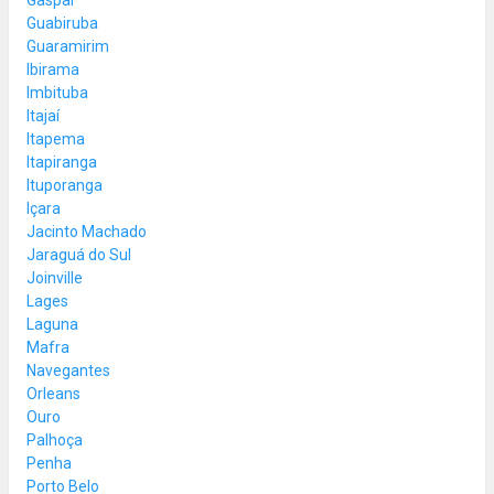
Guabiruba
Guaramirim
Ibirama
Imbituba
Itajaí
Itapema
Itapiranga
Ituporanga
Içara
Jacinto Machado
Jaraguá do Sul
Joinville
Lages
Laguna
Mafra
Navegantes
Orleans
Ouro
Palhoça
Penha
Porto Belo