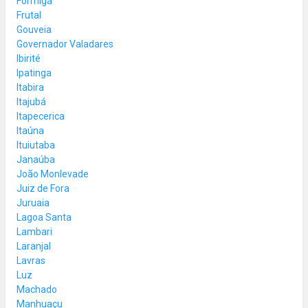
Formiga
Frutal
Gouveia
Governador Valadares
Ibirité
Ipatinga
Itabira
Itajubá
Itapecerica
Itaúna
Ituiutaba
Janaúba
João Monlevade
Juiz de Fora
Juruaia
Lagoa Santa
Lambari
Laranjal
Lavras
Luz
Machado
Manhuaçu