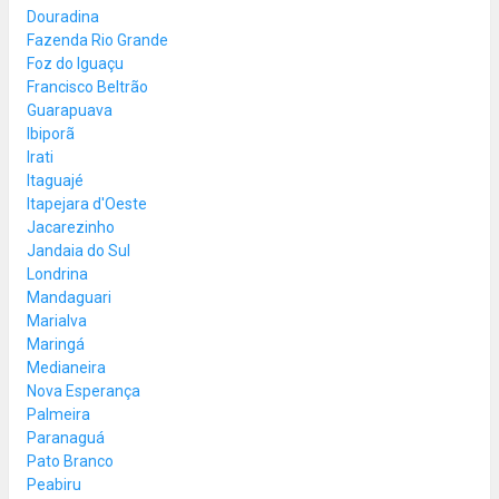
Douradina
Fazenda Rio Grande
Foz do Iguaçu
Francisco Beltrão
Guarapuava
Ibiporã
Irati
Itaguajé
Itapejara d'Oeste
Jacarezinho
Jandaia do Sul
Londrina
Mandaguari
Marialva
Maringá
Medianeira
Nova Esperança
Palmeira
Paranaguá
Pato Branco
Peabiru