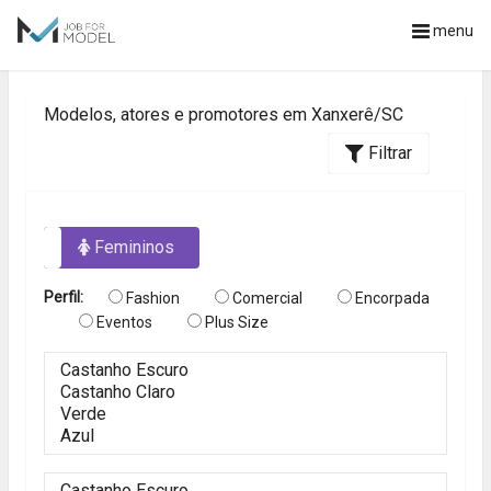
menu
Modelos, atores e promotores em Xanxerê/SC
Filtrar
os
Femininos
Perfil:
Fashion
Comercial
Encorpada
Eventos
Plus Size