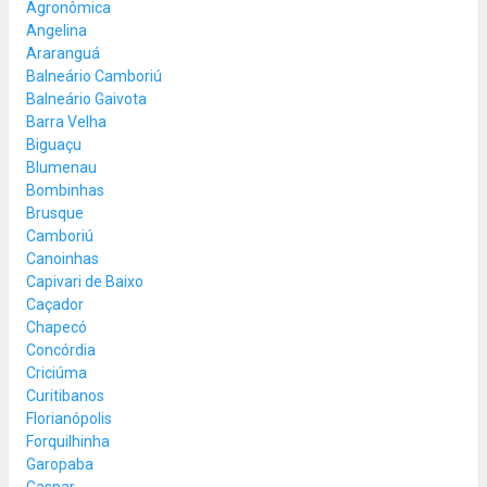
Agronômica
Angelina
Araranguá
Balneário Camboriú
Balneário Gaivota
Barra Velha
Biguaçu
Blumenau
Bombinhas
Brusque
Camboriú
Canoinhas
Capivari de Baixo
Caçador
Chapecó
Concórdia
Criciúma
Curitibanos
Florianópolis
Forquilhinha
Garopaba
Gaspar