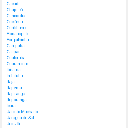
Caçador
Chapecó
Concórdia
Criciúma
Curitibanos
Florianópolis
Forquilhinha
Garopaba
Gaspar
Guabiruba
Guaramirim
Ibirama
Imbituba
Itajaí
Itapema
Itapiranga
Ituporanga
Içara
Jacinto Machado
Jaraguá do Sul
Joinville