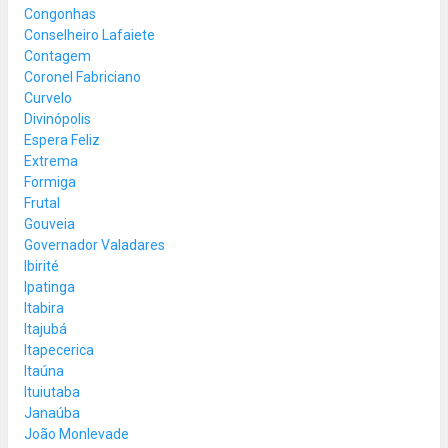
Congonhas
Conselheiro Lafaiete
Contagem
Coronel Fabriciano
Curvelo
Divinópolis
Espera Feliz
Extrema
Formiga
Frutal
Gouveia
Governador Valadares
Ibirité
Ipatinga
Itabira
Itajubá
Itapecerica
Itaúna
Ituiutaba
Janaúba
João Monlevade