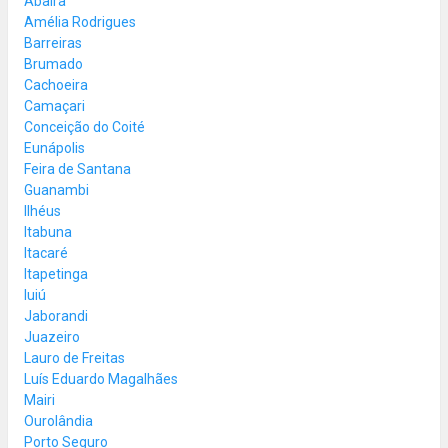
Abaíra
Amélia Rodrigues
Barreiras
Brumado
Cachoeira
Camaçari
Conceição do Coité
Eunápolis
Feira de Santana
Guanambi
Ilhéus
Itabuna
Itacaré
Itapetinga
Iuiú
Jaborandi
Juazeiro
Lauro de Freitas
Luís Eduardo Magalhães
Mairi
Ourolândia
Porto Seguro