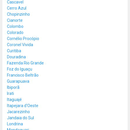
Cascavel
Cerro Azul
Chopinzinho
Cianorte
Colombo
Colorado
Cornélio Procópio
Coronel Vivida
Curitiba
Douradina
Fazenda Rio Grande
Foz do Iguaçu
Francisco Beltrão
Guarapuava
Ibiporã
Irati
Itaguajé
Itapejara d'Oeste
Jacarezinho
Jandaia do Sul
Londrina
Mandaguari