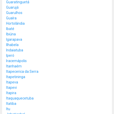
Guaratinguetá
Guarujá
Guarulhos
Guaíra
Hortolândia
Ibaté
Ibiúna
Igarapava
Ilhabela
Indaiatuba
Iperó
Iracemápolis
Itanhaém
Itapecerica da Serra
Itapetininga
Itapeva
Itapevi
Itapira
Itaquaquecetuba
Itatiba
Itu