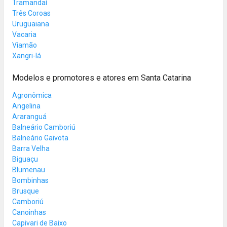
Tramandaí
Três Coroas
Uruguaiana
Vacaria
Viamão
Xangri-lá
Modelos e promotores e atores em Santa Catarina
Agronômica
Angelina
Araranguá
Balneário Camboriú
Balneário Gaivota
Barra Velha
Biguaçu
Blumenau
Bombinhas
Brusque
Camboriú
Canoinhas
Capivari de Baixo