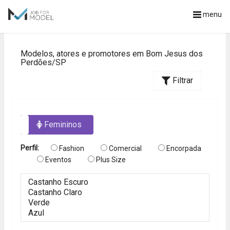
menu
Modelos, atores e promotores em Bom Jesus dos
Perdões/SP
Filtrar
os
Femininos
Perfil:
Fashion
Comercial
Encorpada
Eventos
Plus Size