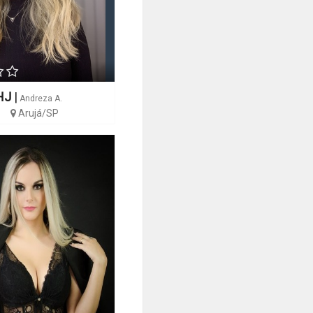
HJ
|
Andreza A.
Arujá/SP