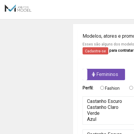
Modelos, atores e prom
Esses são alguns dos modelos
para contrata
Cadastre-se
Masculinos
Femininos
Perfil:
Fashion