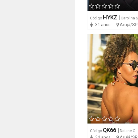
HYKZ
|
Código
Carolina S
31 anos
Arujá/SP
QK66
|
Código
Daiane C.
34 anos
Arujá/SP