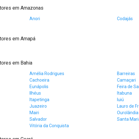
atores em Amazonas
Anori
Codajás
atores em Amapá
tores em Bahia
Amélia Rodrigues
Barreiras
Cachoeira
Camaçari
Eunápolis
Feira de S
Ilhéus
Itabuna
Itapetinga
Iuiú
Juazeiro
Lauro de Fr
Mairi
Ourolândia
Salvador
Santa Maria
Vitória da Conquista