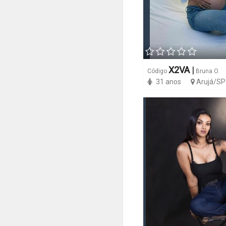
X2VA
|
Código
Bruna O.
31 anos
Arujá/SP