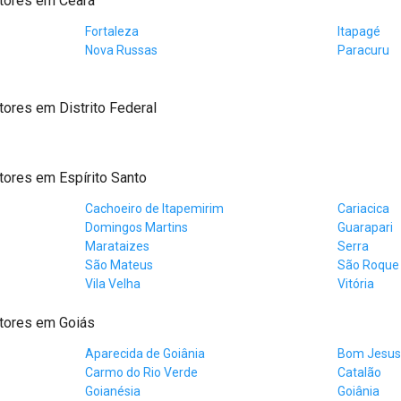
tores em Ceará
Fortaleza
Itapagé
Nova Russas
Paracuru
ores em Distrito Federal
ores em Espírito Santo
Cachoeiro de Itapemirim
Cariacica
Domingos Martins
Guarapari
Marataizes
Serra
São Mateus
São Roque
Vila Velha
Vitória
tores em Goiás
Aparecida de Goiânia
Bom Jesus
Carmo do Rio Verde
Catalão
Goianésia
Goiânia