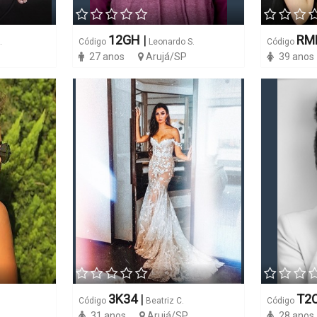
12GH
|
RM
.
Código
Leonardo S.
Código
27 anos
Arujá/SP
39 anos
3K34
|
T2
Código
Beatriz C.
Código
31 anos
Arujá/SP
28 anos