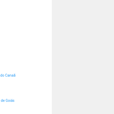
 do Canaã
 de Goiás