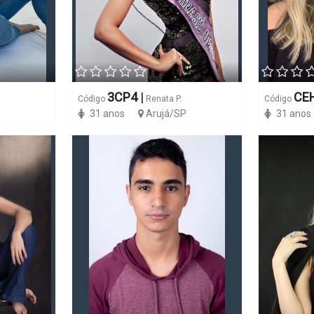
3CP4
|
CE
Código
Renata P.
Código
31 anos
Arujá/SP
31 anos