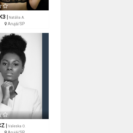
K3
|
Natália A.
Arujá/SP
CZ
|
Valeska O.
Arujá/SP