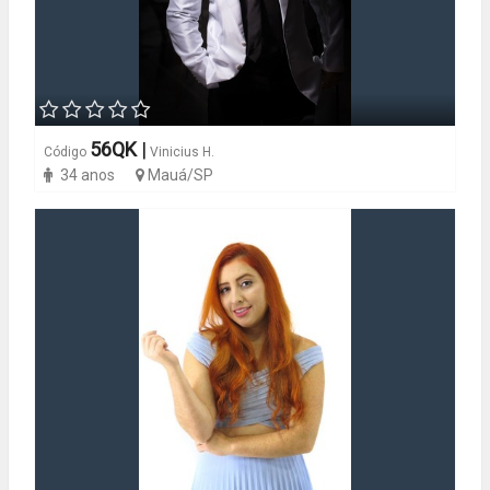
56QK
|
Código
Vinicius H.
34 anos
Mauá/SP