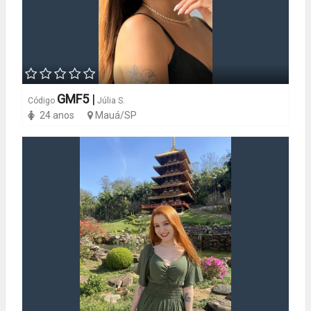
GMF5
|
Código
Júlia S.
24 anos
Mauá/SP