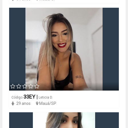
33EY
|
Código
Leticia D.
29 anos
Mauá/SP