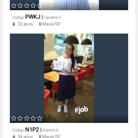
PWKJ
|
Código
Caroline F.
32 anos
Mauá/SP
N1P2
|
Código
Elanine S.
34 anos
Mauá/SP