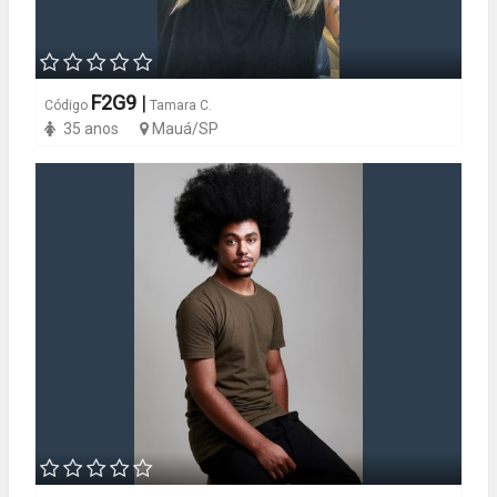
F2G9
|
Código
Tamara C.
35 anos
Mauá/SP