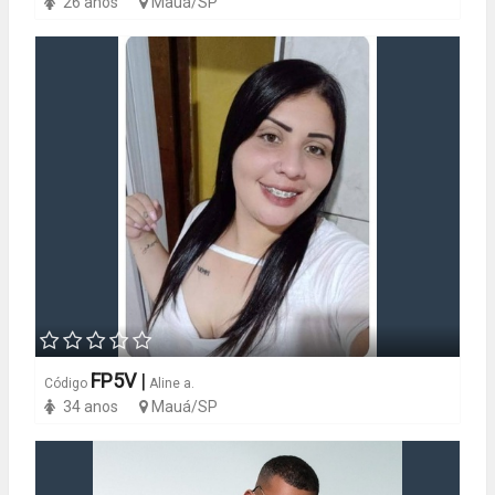
26 anos
Mauá/SP
FP5V
|
Código
Aline a.
34 anos
Mauá/SP