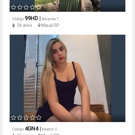
99HD
|
Código
Amanda T.
26 anos
Mauá/SP
4GN4
|
Código
Beatriz C.