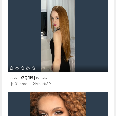
GQ1R
|
Código
Pamela P.
31 anos
Mauá/SP