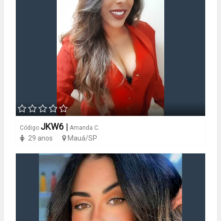
JKW6
|
Código
Amanda C.
29 anos
Mauá/SP