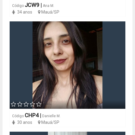
JCW9
|
Código
Ana M.
34 anos
Mauá/SP
CHP4
|
Código
Danielle M.
30 anos
Mauá/SP