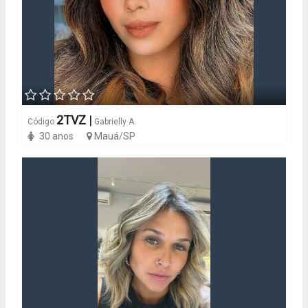
2TVZ
|
Código
Gabrielly A.
30 anos
Mauá/SP