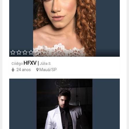
HFXV
|
Código
Júlia S.
24 anos
Mauá/SP