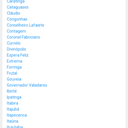
Caratinga
Cataguases
Cláudio
Congonhas
Conselheiro Lafaiete
Contagem
Coronel Fabriciano
Curvelo
Divinópolis
Espera Feliz
Extrema
Formiga
Frutal
Gouveia
Governador Valadares
Ibirité
Ipatinga
Itabira
Itajubá
Itapecerica
Itaúna
Ituiutaba