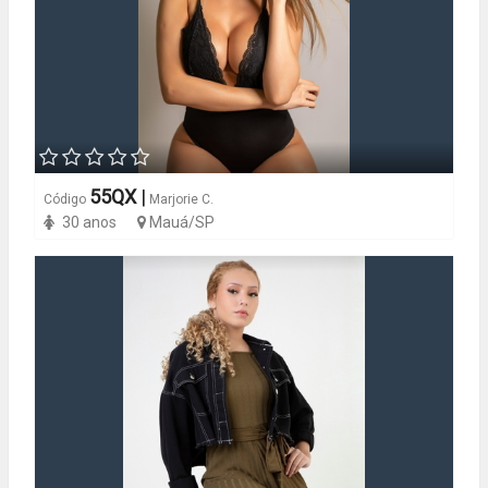
55QX
|
Código
Marjorie C.
30 anos
Mauá/SP