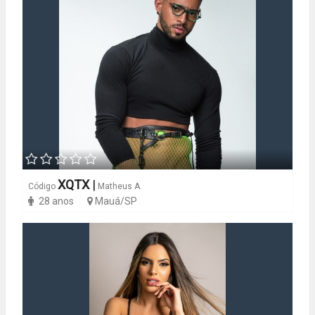
XQTX
|
Código
Matheus A.
28 anos
Mauá/SP