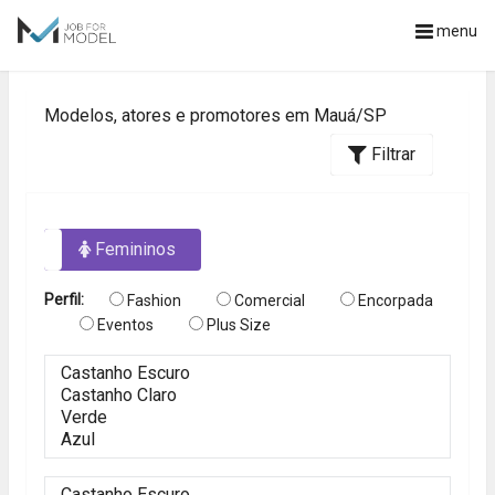
menu
Modelos, atores e promotores em Mauá/SP
Filtrar
os
Femininos
Perfil:
Fashion
Comercial
Encorpada
Eventos
Plus Size