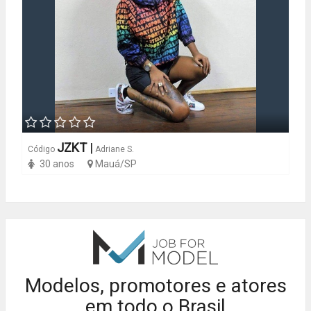
JZKT
|
Código
Adriane S.
30 anos
Mauá/SP
Modelos, promotores e atores
em todo o Brasil