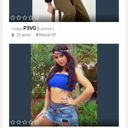
P3VG
|
Código
Larissa s.
22 anos
Mauá/SP