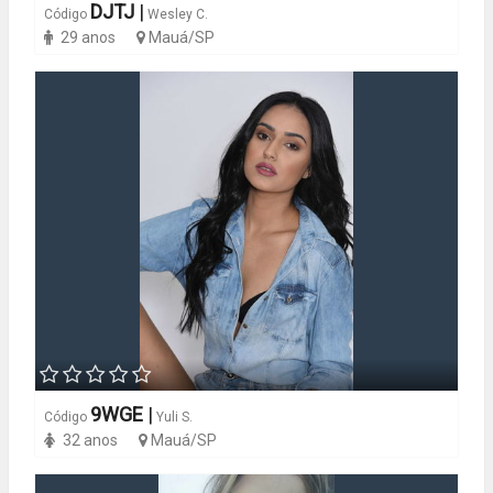
DJTJ
|
Código
Wesley C.
29 anos
Mauá/SP
9WGE
|
Código
Yuli S.
32 anos
Mauá/SP