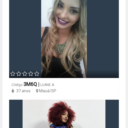
3M6Q
|
Código
LUANE A.
37 anos
Mauá/SP