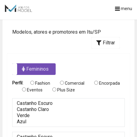
menu
Modelos, atores e promotores em Itu/SP
Filtrar
os
Femininos
Perfil:
Fashion
Comercial
Encorpada
Eventos
Plus Size