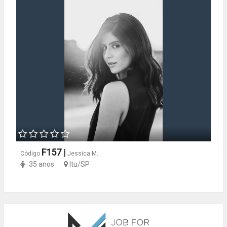
F157
|
Código
Jessica M.
35 anos
Itu/SP