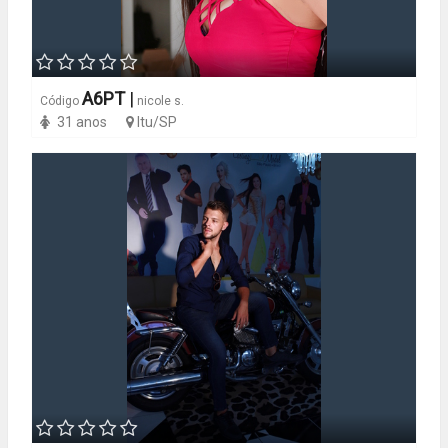
A6PT
|
Código
nicole s.
31 anos
Itu/SP