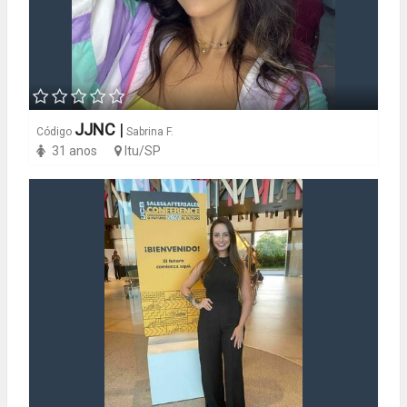
JJNC
|
Código
Sabrina F.
31 anos
Itu/SP