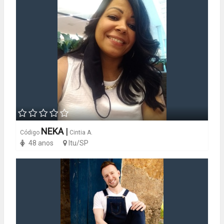
NEKA
|
Código
Cintia A.
48 anos
Itu/SP