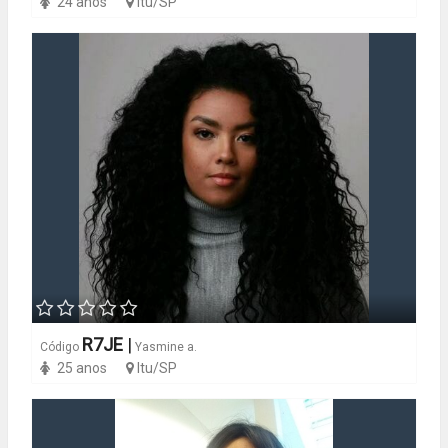
24 anos
Itu/SP
R7JE
|
Código
Yasmine a.
25 anos
Itu/SP