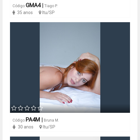
GMA4
|
Código
Tiago P.
35 anos
Itu/SP
PA4M
|
Código
Bruna M.
30 anos
Itu/SP