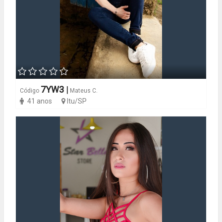
7YW3
|
Código
Mateus C.
41 anos
Itu/SP