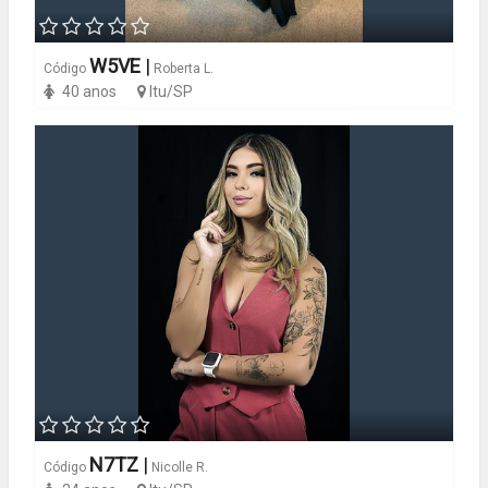
W5VE
|
Código
Roberta L.
40 anos
Itu/SP
N7TZ
|
Código
Nicolle R.