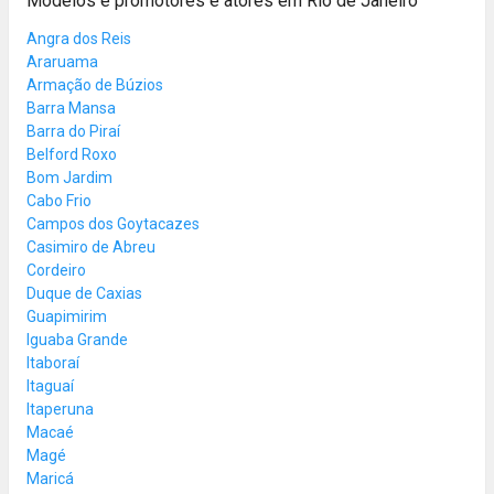
Modelos e promotores e atores em Rio de Janeiro
Angra dos Reis
Araruama
Armação de Búzios
Barra Mansa
Barra do Piraí
Belford Roxo
Bom Jardim
Cabo Frio
Campos dos Goytacazes
Casimiro de Abreu
Cordeiro
Duque de Caxias
Guapimirim
Iguaba Grande
Itaboraí
Itaguaí
Itaperuna
Macaé
Magé
Maricá