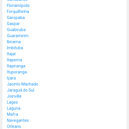
Florianópolis
Forquilhinha
Garopaba
Gaspar
Guabiruba
Guaramirim
Ibirama
Imbituba
Itajaí
Itapema
Itapiranga
Ituporanga
Içara
Jacinto Machado
Jaraguá do Sul
Joinville
Lages
Laguna
Mafra
Navegantes
Orleans