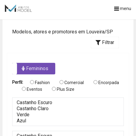
menu
Modelos, atores e promotores em Louveira/SP
Filtrar
os
Femininos
Perfil:
Fashion
Comercial
Encorpada
Eventos
Plus Size