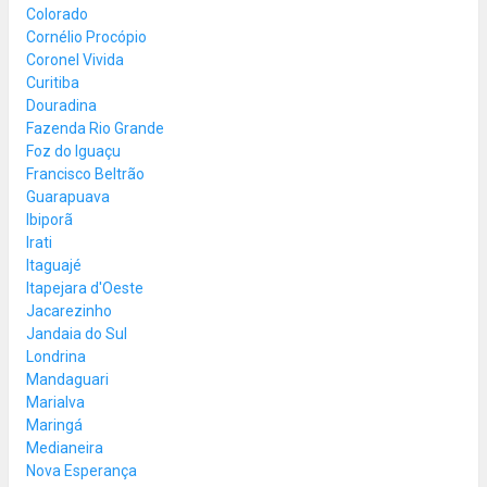
Colorado
Cornélio Procópio
Coronel Vivida
Curitiba
Douradina
Fazenda Rio Grande
Foz do Iguaçu
Francisco Beltrão
Guarapuava
Ibiporã
Irati
Itaguajé
Itapejara d'Oeste
Jacarezinho
Jandaia do Sul
Londrina
Mandaguari
Marialva
Maringá
Medianeira
Nova Esperança