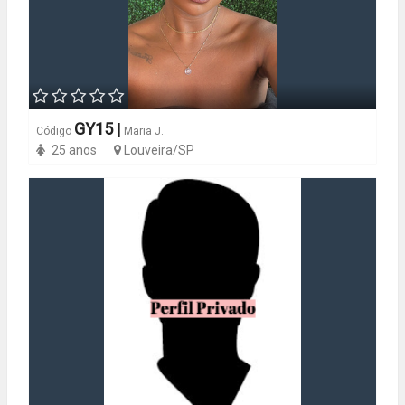
GY15
|
Código
Maria J.
25 anos
Louveira/SP