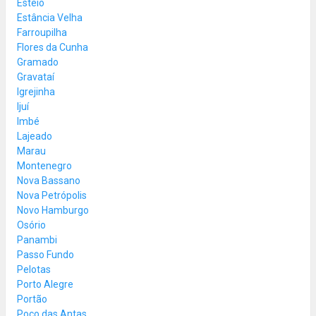
Esteio
Estância Velha
Farroupilha
Flores da Cunha
Gramado
Gravataí
Igrejinha
Ijuí
Imbé
Lajeado
Marau
Montenegro
Nova Bassano
Nova Petrópolis
Novo Hamburgo
Osório
Panambi
Passo Fundo
Pelotas
Porto Alegre
Portão
Poço das Antas