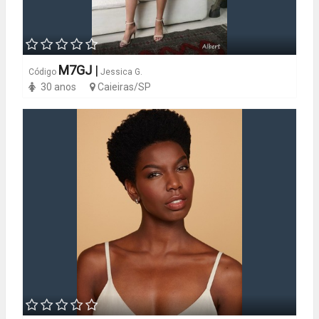
M7GJ
|
Código
Jessica G.
30 anos
Caieiras/SP