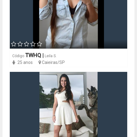
TWHQ
|
Código
Leila S.
25 anos
Caieiras/SP