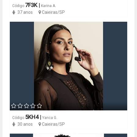
7F3K
|
Código
Karina A.
37 anos
Caieiras/SP
5KH4
|
Código
Yanca G.
30 anos
Caieiras/SP