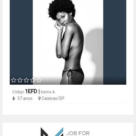
1EFD
|
Código
Karina A.
37 anos
Caieiras/SP