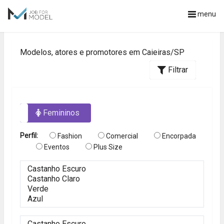
menu
Modelos, atores e promotores em Caieiras/SP
Filtrar
os
Femininos
Perfil:
Fashion
Comercial
Encorpada
Eventos
Plus Size