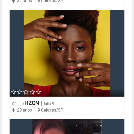
32 anos
Caieiras/SP
HZCN
|
Código
Julia R.
29 anos
Caieiras/SP