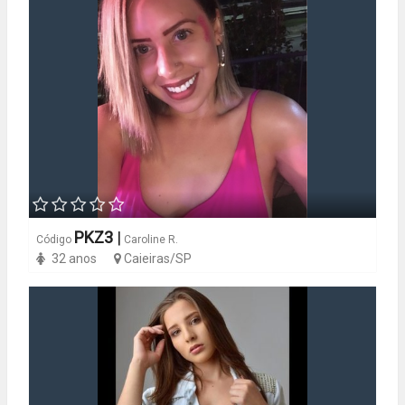
PKZ3
|
Código
Caroline R.
32 anos
Caieiras/SP