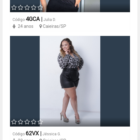
4GCA
|
Código
Julia D.
24 anos
Caieiras/SP
62VX
|
Código
Jéssica G.