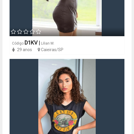
D1KV
|
Código
Lilian M.
29 anos
Caieiras/SP