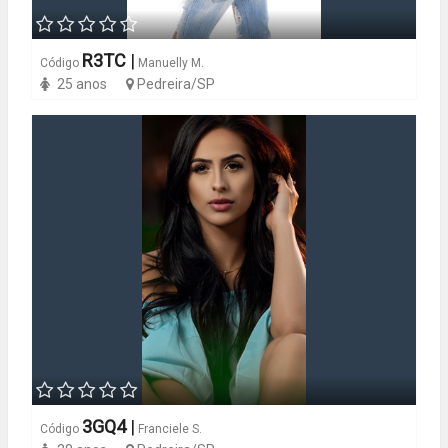
R3TC
|
Código
Manuelly M.
25 anos
Pedreira/SP
3GQ4
|
Código
Franciele S.