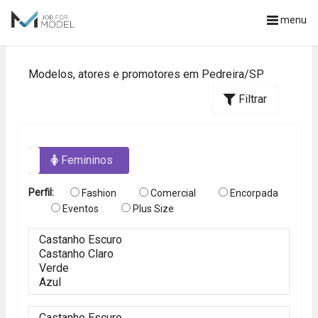
menu
Modelos, atores e promotores em Pedreira/SP
Filtrar
os
Femininos
Perfil:
Fashion
Comercial
Encorpada
Eventos
Plus Size