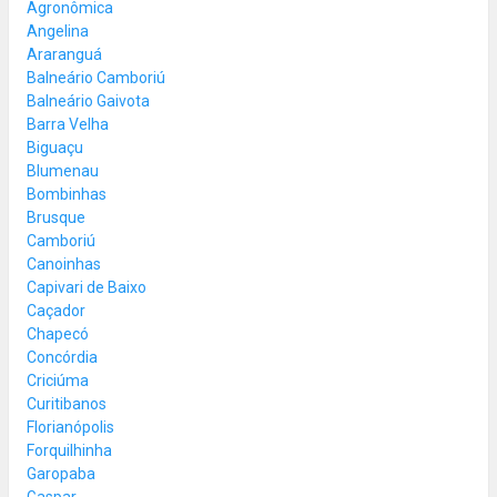
Agronômica
Angelina
Araranguá
Balneário Camboriú
Balneário Gaivota
Barra Velha
Biguaçu
Blumenau
Bombinhas
Brusque
Camboriú
Canoinhas
Capivari de Baixo
Caçador
Chapecó
Concórdia
Criciúma
Curitibanos
Florianópolis
Forquilhinha
Garopaba
Gaspar