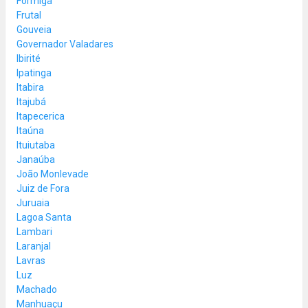
Formiga
Frutal
Gouveia
Governador Valadares
Ibirité
Ipatinga
Itabira
Itajubá
Itapecerica
Itaúna
Ituiutaba
Janaúba
João Monlevade
Juiz de Fora
Juruaia
Lagoa Santa
Lambari
Laranjal
Lavras
Luz
Machado
Manhuaçu