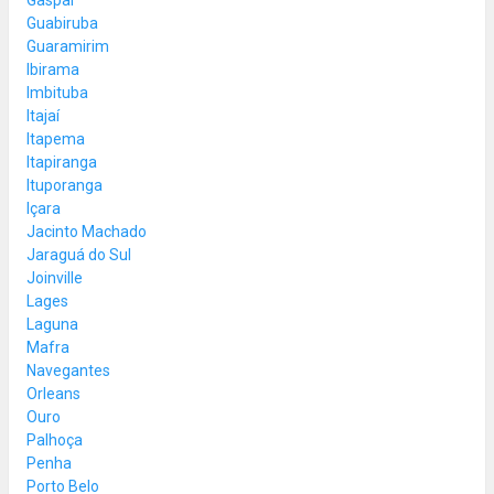
Guabiruba
Guaramirim
Ibirama
Imbituba
Itajaí
Itapema
Itapiranga
Ituporanga
Içara
Jacinto Machado
Jaraguá do Sul
Joinville
Lages
Laguna
Mafra
Navegantes
Orleans
Ouro
Palhoça
Penha
Porto Belo