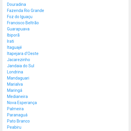
Douradina
Fazenda Rio Grande
Foz do Iguaçu
Francisco Beltrão
Guarapuava
Ibiporã
Irati
Itaguajé
Itapejara d'Oeste
Jacarezinho
Jandaia do Sul
Londrina
Mandaguari
Marialva
Maringá
Medianeira
Nova Esperança
Palmeira
Paranaguá
Pato Branco
Peabiru