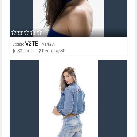
V2TE
|
Código
Maria A.
30 anos
Pedreira/SP