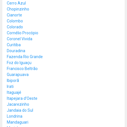
Cerro Azul
Chopinzinho
Cianorte
Colombo
Colorado
Cornélio Procópio
Coronel Vivida
Curitiba
Douradina
Fazenda Rio Grande
Foz do Iguaçu
Francisco Beltrão
Guarapuava
Ibiporã
Irati
Itaguajé
Itapejara d'Oeste
Jacarezinho
Jandaia do Sul
Londrina
Mandaguari