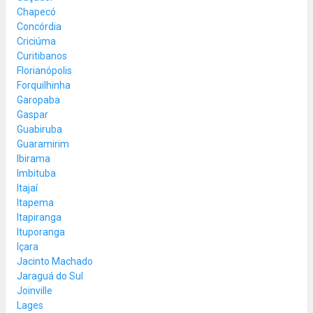
Chapecó
Concórdia
Criciúma
Curitibanos
Florianópolis
Forquilhinha
Garopaba
Gaspar
Guabiruba
Guaramirim
Ibirama
Imbituba
Itajaí
Itapema
Itapiranga
Ituporanga
Içara
Jacinto Machado
Jaraguá do Sul
Joinville
Lages