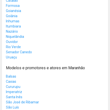
Catalão
Formosa
Goianésia
Goiânia
Inhumas
Itumbiara
Nazário
Niquelândia
Ouvidor
Rio Verde
Senador Canedo
Uruaçu
Modelos e promotores e atores em Maranhão
Balsas
Caxias
Cururupu
Imperatriz
Santa Inês
São José de Ribamar
São Luís