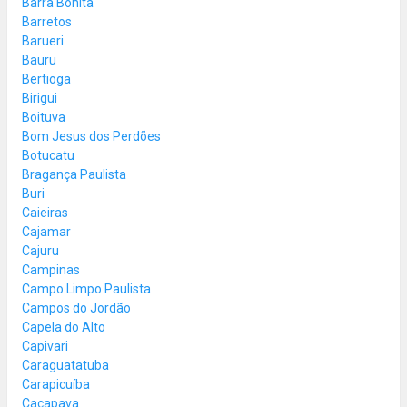
Barra Bonita
Barretos
Barueri
Bauru
Bertioga
Birigui
Boituva
Bom Jesus dos Perdões
Botucatu
Bragança Paulista
Buri
Caieiras
Cajamar
Cajuru
Campinas
Campo Limpo Paulista
Campos do Jordão
Capela do Alto
Capivari
Caraguatatuba
Carapicuíba
Caçapava