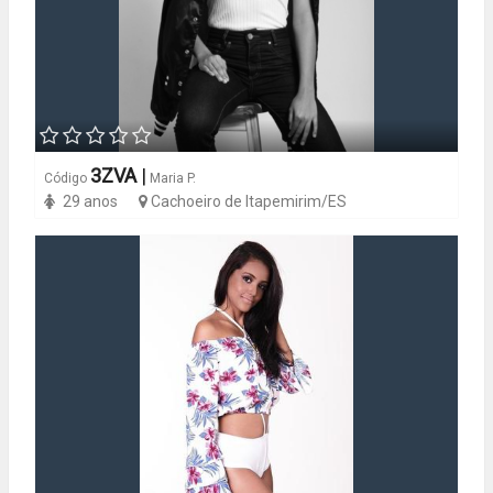
3ZVA
|
Código
Maria P.
29 anos
Cachoeiro de Itapemirim/ES