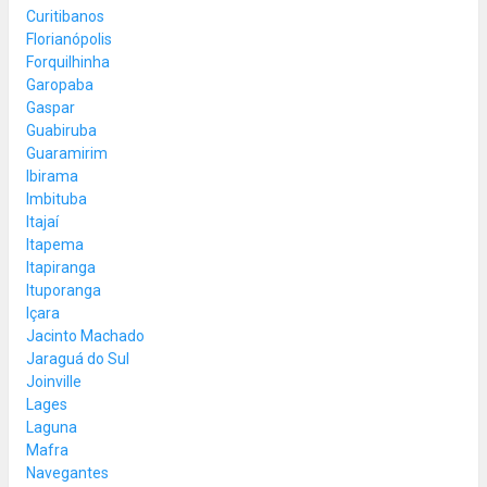
Curitibanos
Florianópolis
Forquilhinha
Garopaba
Gaspar
Guabiruba
Guaramirim
Ibirama
Imbituba
Itajaí
Itapema
Itapiranga
Ituporanga
Içara
Jacinto Machado
Jaraguá do Sul
Joinville
Lages
Laguna
Mafra
Navegantes