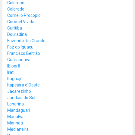
Colombo
Colorado
Cornélio Procópio
Coronel Vivida
Curitiba
Douradina
Fazenda Rio Grande
Foz do Iguaçu
Francisco Beltrão
Guarapuava
Ibiporã
Irati
Itaguajé
Itapejara d'Oeste
Jacarezinho
Jandaia do Sul
Londrina
Mandaguari
Marialva
Maringá
Medianeira