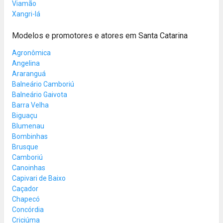
Viamão
Xangri-lá
Modelos e promotores e atores em Santa Catarina
Agronômica
Angelina
Araranguá
Balneário Camboriú
Balneário Gaivota
Barra Velha
Biguaçu
Blumenau
Bombinhas
Brusque
Camboriú
Canoinhas
Capivari de Baixo
Caçador
Chapecó
Concórdia
Criciúma