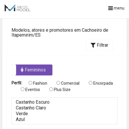
menu
Modelos, atores e promotores em Cachoeiro de
Itapemirim/ES
Filtrar
os
Femininos
Perfil:
Fashion
Comercial
Encorpada
Eventos
Plus Size