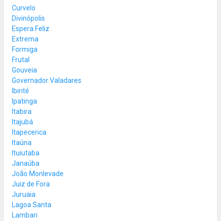
Curvelo
Divinópolis
Espera Feliz
Extrema
Formiga
Frutal
Gouveia
Governador Valadares
Ibirité
Ipatinga
Itabira
Itajubá
Itapecerica
Itaúna
Ituiutaba
Janaúba
João Monlevade
Juiz de Fora
Juruaia
Lagoa Santa
Lambari