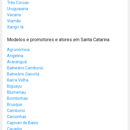
Três Coroas
Uruguaiana
Vacaria
Viamão
Xangri-lá
Modelos e promotores e atores em Santa Catarina
Agronômica
Angelina
Araranguá
Balneário Camboriú
Balneário Gaivota
Barra Velha
Biguaçu
Blumenau
Bombinhas
Brusque
Camboriú
Canoinhas
Capivari de Baixo
Caçador