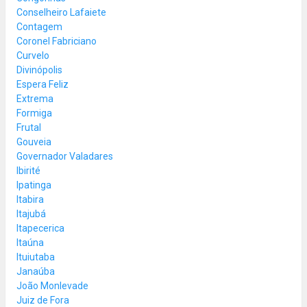
Conselheiro Lafaiete
Contagem
Coronel Fabriciano
Curvelo
Divinópolis
Espera Feliz
Extrema
Formiga
Frutal
Gouveia
Governador Valadares
Ibirité
Ipatinga
Itabira
Itajubá
Itapecerica
Itaúna
Ituiutaba
Janaúba
João Monlevade
Juiz de Fora