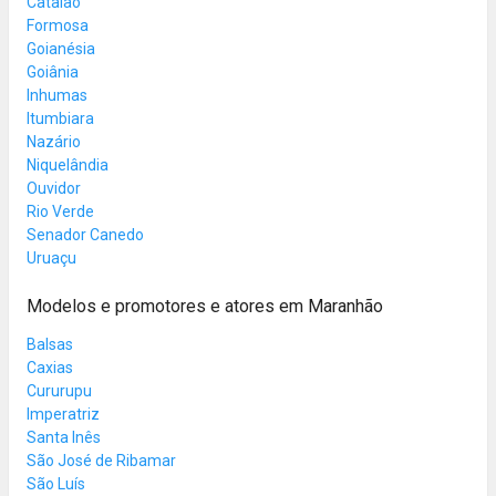
Catalão
Formosa
Goianésia
Goiânia
Inhumas
Itumbiara
Nazário
Niquelândia
Ouvidor
Rio Verde
Senador Canedo
Uruaçu
Modelos e promotores e atores em Maranhão
Balsas
Caxias
Cururupu
Imperatriz
Santa Inês
São José de Ribamar
São Luís