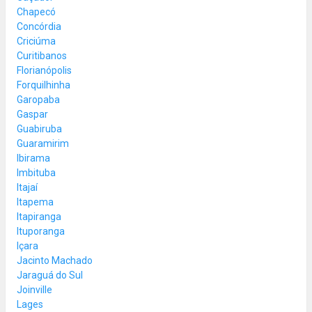
Chapecó
Concórdia
Criciúma
Curitibanos
Florianópolis
Forquilhinha
Garopaba
Gaspar
Guabiruba
Guaramirim
Ibirama
Imbituba
Itajaí
Itapema
Itapiranga
Ituporanga
Içara
Jacinto Machado
Jaraguá do Sul
Joinville
Lages