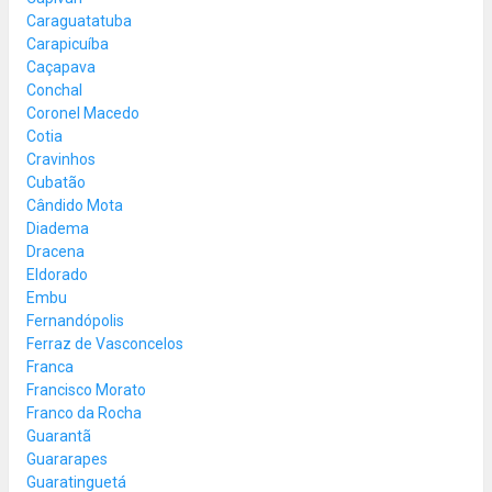
Caraguatatuba
Carapicuíba
Caçapava
Conchal
Coronel Macedo
Cotia
Cravinhos
Cubatão
Cândido Mota
Diadema
Dracena
Eldorado
Embu
Fernandópolis
Ferraz de Vasconcelos
Franca
Francisco Morato
Franco da Rocha
Guarantã
Guararapes
Guaratinguetá