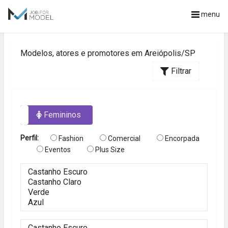
menu
Modelos, atores e promotores em Areiópolis/SP
Filtrar
os
Femininos
Perfil:
Fashion
Comercial
Encorpada
Eventos
Plus Size