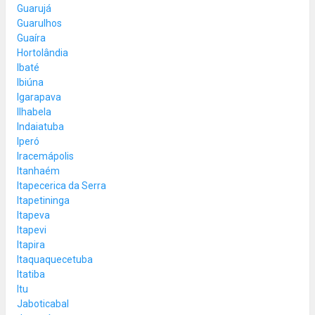
Guarujá
Guarulhos
Guaíra
Hortolândia
Ibaté
Ibiúna
Igarapava
Ilhabela
Indaiatuba
Iperó
Iracemápolis
Itanhaém
Itapecerica da Serra
Itapetininga
Itapeva
Itapevi
Itapira
Itaquaquecetuba
Itatiba
Itu
Jaboticabal