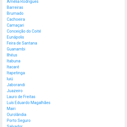
Amélia Rodrigues
Barreiras
Brumado
Cachoeira
Camaçari
Conceição do Coité
Eunápolis
Feira de Santana
Guanambi
Ilhéus
Itabuna
Itacaré
Itapetinga
Iuiú
Jaborandi
Juazeiro
Lauro de Freitas
Luís Eduardo Magalhães
Mairi
Ourolândia
Porto Seguro
Salvador