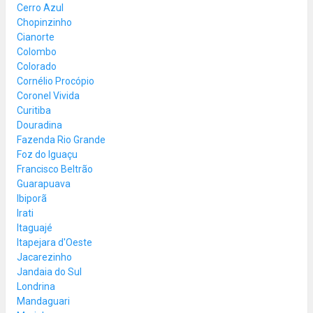
Cerro Azul
Chopinzinho
Cianorte
Colombo
Colorado
Cornélio Procópio
Coronel Vivida
Curitiba
Douradina
Fazenda Rio Grande
Foz do Iguaçu
Francisco Beltrão
Guarapuava
Ibiporã
Irati
Itaguajé
Itapejara d'Oeste
Jacarezinho
Jandaia do Sul
Londrina
Mandaguari