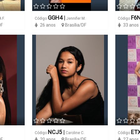
GGH4
|
F6
 F.
Código
Jennifer M.
Código
DF
26 anos
Brasília/DF
33 anos
NCJ5
|
ET
Código
Caroline C.
Código
DF
20 anos
Brasília/DF
27 anos