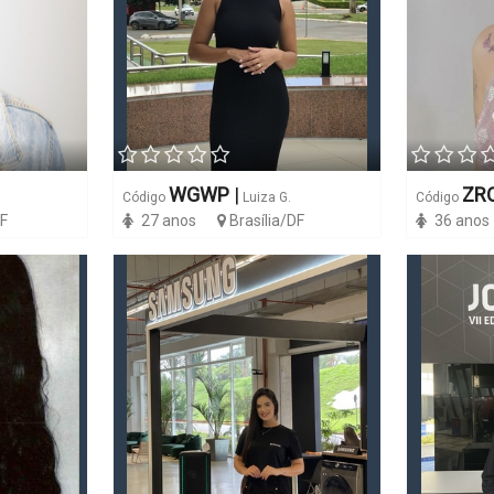
WGWP
|
ZR
Código
Luiza G.
Código
DF
27 anos
Brasília/DF
36 anos