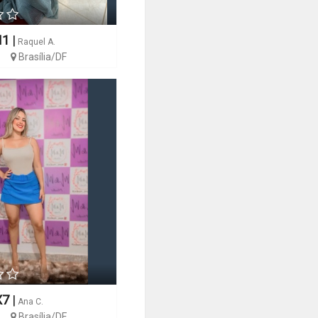
N1
|
Raquel A.
Brasília/DF
X7
|
Ana C.
Brasília/DF