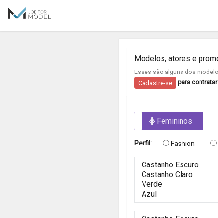
Modelos, atores e prom
Esses são alguns dos modelos
para contrata
Cadastre-se
Masculinos
Femininos
Perfil:
Fashion