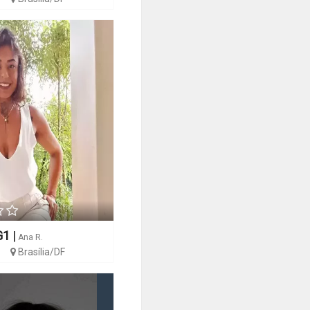
G1
|
Ana R.
Brasília/DF