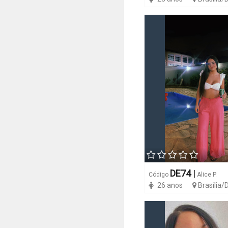
DE74
|
Código
Alice P.
26 anos
Brasília/