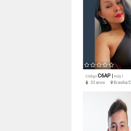
C6AP
|
Código
Huly l.
33 anos
Brasília/