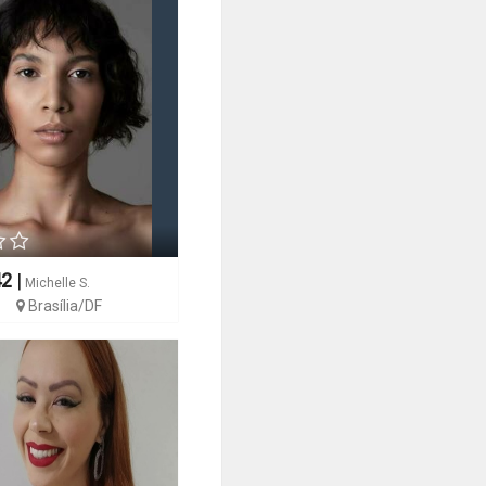
42
|
Michelle S.
Brasília/DF