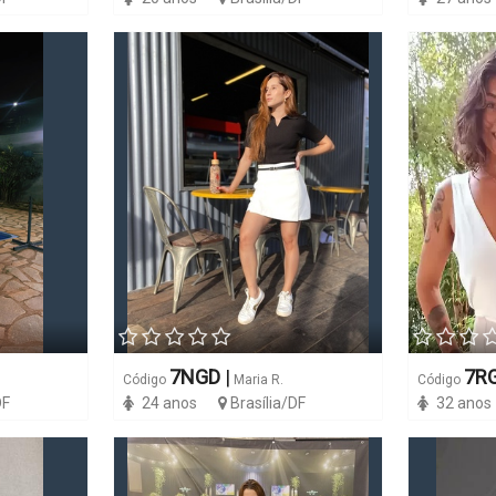
7NGD
|
7R
Código
Maria R.
Código
DF
24 anos
Brasília/DF
32 anos