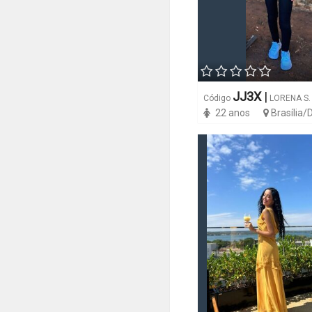
JJ3X
|
Código
LORENA S.
22 anos
Brasília/