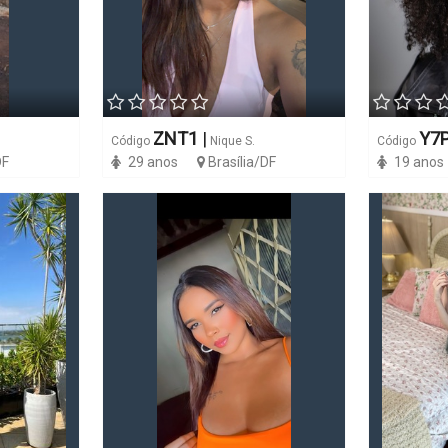
ZNT1
|
Y7
Código
Nique S.
Código
DF
29 anos
Brasília/DF
19 anos