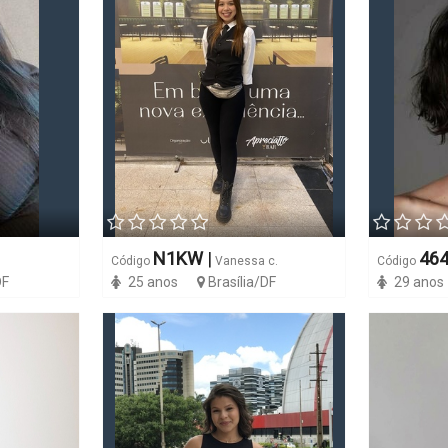
N1KW
|
46
Código
Vanessa c.
Código
DF
25 anos
Brasília/DF
29 anos