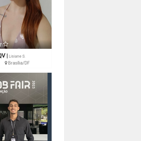
QV
|
Lisiane S.
Brasília/DF