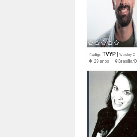
TVYP
|
Código
Wesley O.
29 anos
Brasília/