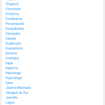
Chapecó
Concórdia
Criciúma
Curitibanos
Florianópolis
Forquilhinha
Garopaba
Gaspar
Guabiruba
Guaramirim
Ibirama
Imbituba
Itajaí
Itapema
Itapiranga
Ituporanga
Içara
Jacinto Machado
Jaraguá do Sul
Joinville
Lages