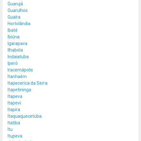
Guarujá
Guarulhos
Guaíra
Hortolândia
Ibaté
Ibiúna
Igarapava
Ilhabela
Indaiatuba
Iperó
Iracemápolis
Itanhaém
Itapecerica da Serra
Itapetininga
Itapeva
Itapevi
Itapira
Itaquaquecetuba
Itatiba
Itu
Itupeva