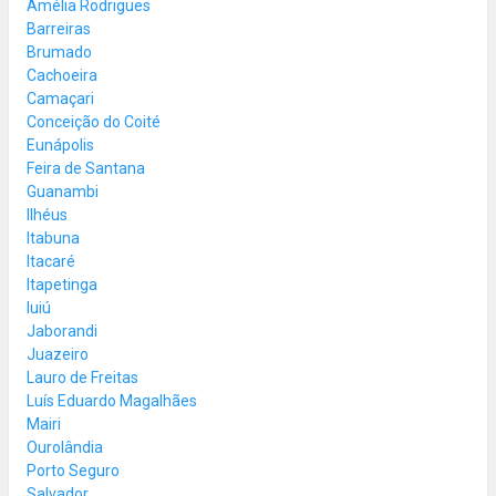
Amélia Rodrigues
Barreiras
Brumado
Cachoeira
Camaçari
Conceição do Coité
Eunápolis
Feira de Santana
Guanambi
Ilhéus
Itabuna
Itacaré
Itapetinga
Iuiú
Jaborandi
Juazeiro
Lauro de Freitas
Luís Eduardo Magalhães
Mairi
Ourolândia
Porto Seguro
Salvador