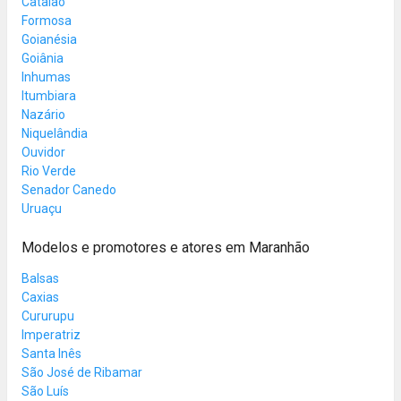
Catalão
Formosa
Goianésia
Goiânia
Inhumas
Itumbiara
Nazário
Niquelândia
Ouvidor
Rio Verde
Senador Canedo
Uruaçu
Modelos e promotores e atores em Maranhão
Balsas
Caxias
Cururupu
Imperatriz
Santa Inês
São José de Ribamar
São Luís