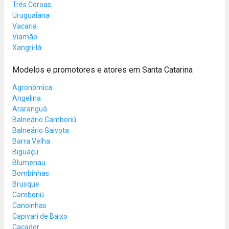
Três Coroas
Uruguaiana
Vacaria
Viamão
Xangri-lá
Modelos e promotores e atores em Santa Catarina
Agronômica
Angelina
Araranguá
Balneário Camboriú
Balneário Gaivota
Barra Velha
Biguaçu
Blumenau
Bombinhas
Brusque
Camboriú
Canoinhas
Capivari de Baixo
Caçador