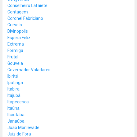
Conselheiro Lafaiete
Contagem
Coronel Fabriciano
Curvelo
Divinópolis
Espera Feliz
Extrema
Formiga
Frutal
Gouveia
Governador Valadares
Ibirité
Ipatinga
Itabira
Itajubá
Itapecerica
Itaúna
Ituiutaba
Janaúba
João Monlevade
Juiz de Fora