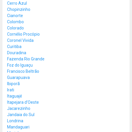
Cerro Azul
Chopinzinho
Cianorte
Colombo
Colorado
Cornélio Procópio
Coronel Vivida
Curitiba
Douradina
Fazenda Rio Grande
Foz do Iguaçu
Francisco Beltrão
Guarapuava
Ibiporã
Irati
Itaguajé
Itapejara d'Oeste
Jacarezinho
Jandaia do Sul
Londrina
Mandaguari