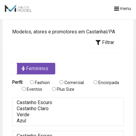
menu
Modelos, atores e promotores em Castanhal/PA
Filtrar
os
Femininos
Perfil:
Fashion
Comercial
Encorpada
Eventos
Plus Size