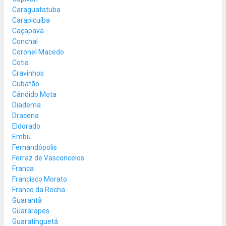
Caraguatatuba
Carapicuíba
Caçapava
Conchal
Coronel Macedo
Cotia
Cravinhos
Cubatão
Cândido Mota
Diadema
Dracena
Eldorado
Embu
Fernandópolis
Ferraz de Vasconcelos
Franca
Francisco Morato
Franco da Rocha
Guarantã
Guararapes
Guaratinguetá