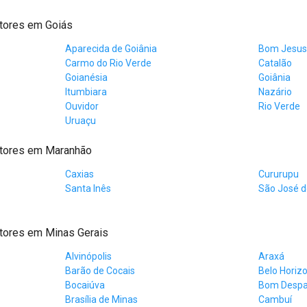
tores em Goiás
Aparecida de Goiânia
Bom Jesus
Carmo do Rio Verde
Catalão
Goianésia
Goiânia
Itumbiara
Nazário
Ouvidor
Rio Verde
Uruaçu
atores em Maranhão
Caxias
Cururupu
Santa Inês
São José 
tores em Minas Gerais
Alvinópolis
Araxá
Barão de Cocais
Belo Horiz
Bocaiúva
Bom Desp
Brasília de Minas
Cambuí