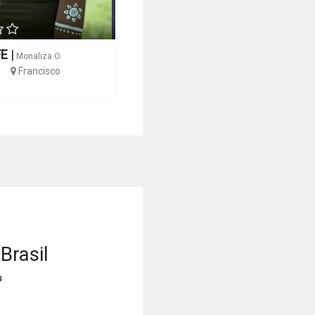
FE
|
Monaliza O.
Francisco
Brasil
s