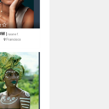
DW
|
raiane f.
Francisco