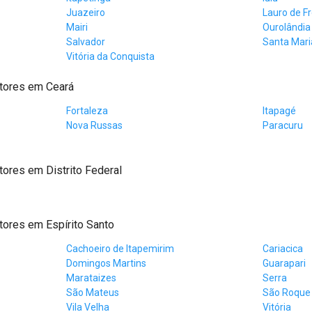
Juazeiro
Lauro de Fr
Mairi
Ourolândia
Salvador
Santa Maria
Vitória da Conquista
tores em Ceará
Fortaleza
Itapagé
Nova Russas
Paracuru
ores em Distrito Federal
ores em Espírito Santo
Cachoeiro de Itapemirim
Cariacica
Domingos Martins
Guarapari
Marataizes
Serra
São Mateus
São Roque
Vila Velha
Vitória