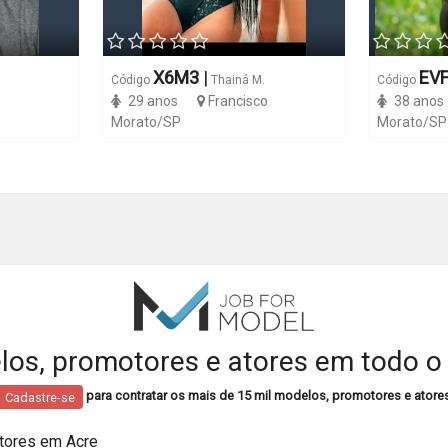
X6M3
|
EV
Código
Thainá M.
Código
29 anos
Francisco
38 anos
Morato/SP
Morato/SP
os, promotores e atores em todo o 
para contratar os mais de 15 mil modelos, promotores e atore
Cadastre-se
tores em Acre