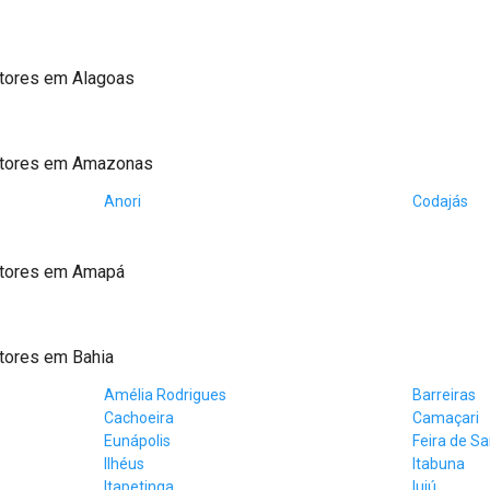
tores em Alagoas
atores em Amazonas
Anori
Codajás
atores em Amapá
tores em Bahia
Amélia Rodrigues
Barreiras
Cachoeira
Camaçari
Eunápolis
Feira de S
Ilhéus
Itabuna
Itapetinga
Iuiú