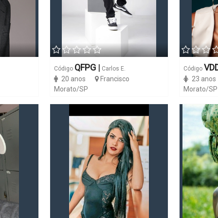
QFPG
|
VD
Código
Carlos E.
Código
o
20 anos
Francisco
23 anos
Morato/SP
Morato/SP