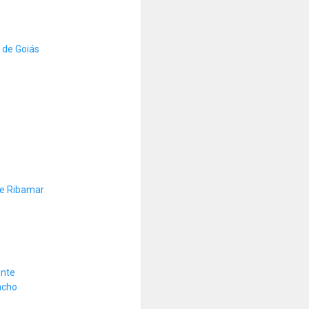
 de Goiás
de Ribamar
onte
acho