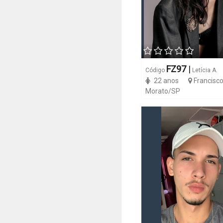
FZ97
|
Código
Letícia A.
22 anos
Francisc
Morato/SP