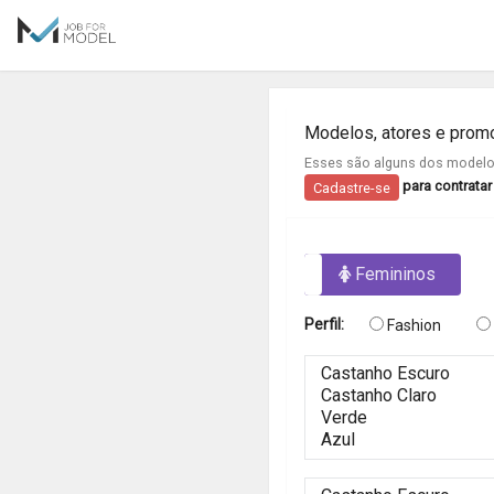
Modelos, atores e prom
Esses são alguns dos modelos
para contrata
Cadastre-se
Masculinos
Femininos
Perfil:
Fashion