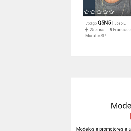
Q5N5
|
Código
João L.
25 anos
Francisco
Morato/SP
Model
Modelos e promotores e a