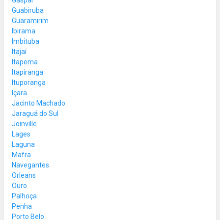
Guabiruba
Guaramirim
Ibirama
Imbituba
Itajaí
Itapema
Itapiranga
Ituporanga
Içara
Jacinto Machado
Jaraguá do Sul
Joinville
Lages
Laguna
Mafra
Navegantes
Orleans
Ouro
Palhoça
Penha
Porto Belo