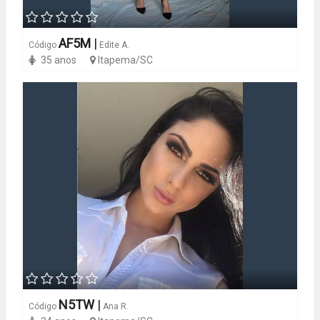
AF5M
|
Código
Edite A.
35 anos
Itapema/SC
N5TW
|
Código
Ana R.