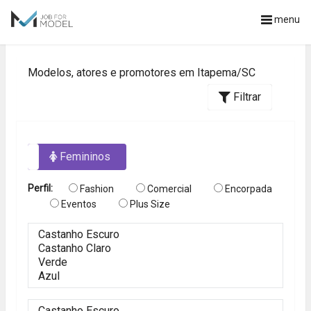
menu
Modelos, atores e promotores em Itapema/SC
Filtrar
os
Femininos
Perfil:
Fashion
Comercial
Encorpada
Eventos
Plus Size