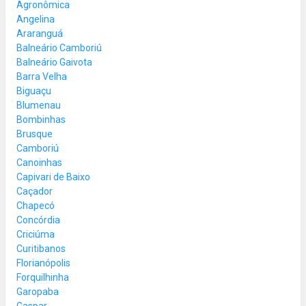
Agronômica
Angelina
Araranguá
Balneário Camboriú
Balneário Gaivota
Barra Velha
Biguaçu
Blumenau
Bombinhas
Brusque
Camboriú
Canoinhas
Capivari de Baixo
Caçador
Chapecó
Concórdia
Criciúma
Curitibanos
Florianópolis
Forquilhinha
Garopaba
Gaspar