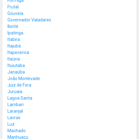
Formiga
Frutal
Gouveia
Governador Valadares
Ibirité
Ipatinga
Itabira
Itajubá
Itapecerica
Itaúna
Ituiutaba
Janaúba
João Monlevade
Juiz de Fora
Juruaia
Lagoa Santa
Lambari
Laranjal
Lavras
Luz
Machado
Manhuaçu