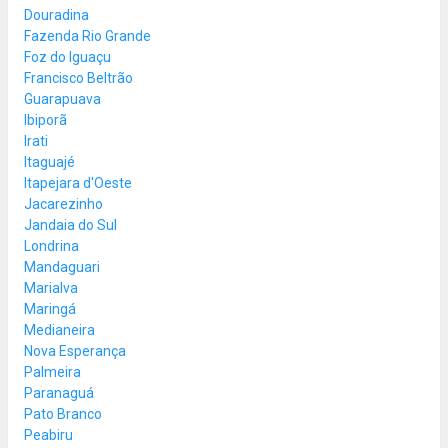
Douradina
Fazenda Rio Grande
Foz do Iguaçu
Francisco Beltrão
Guarapuava
Ibiporã
Irati
Itaguajé
Itapejara d'Oeste
Jacarezinho
Jandaia do Sul
Londrina
Mandaguari
Marialva
Maringá
Medianeira
Nova Esperança
Palmeira
Paranaguá
Pato Branco
Peabiru