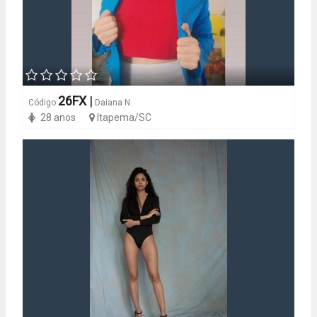
26FX
|
Código
Daiana N.
28 anos
Itapema/SC