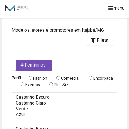
menu
Modelos, atores e promotores em Itajubá/MG
Filtrar
os
Femininos
Perfil:
Fashion
Comercial
Encorpada
Eventos
Plus Size