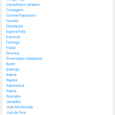
Conselheiro Lafaiete
Contagem
Coronel Fabriciano
Curvelo
Divinópolis
Espera Feliz
Extrema
Formiga
Frutal
Gouveia
Governador Valadares
Ibirité
Ipatinga
Itabira
Itajubá
Itapecerica
Itaúna
Ituiutaba
Janaúba
João Monlevade
Juiz de Fora