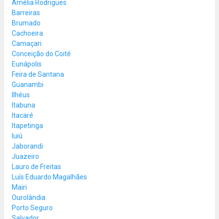
Amélia Rodrigues
Barreiras
Brumado
Cachoeira
Camaçari
Conceição do Coité
Eunápolis
Feira de Santana
Guanambi
Ilhéus
Itabuna
Itacaré
Itapetinga
Iuiú
Jaborandi
Juazeiro
Lauro de Freitas
Luís Eduardo Magalhães
Mairi
Ourolândia
Porto Seguro
Salvador