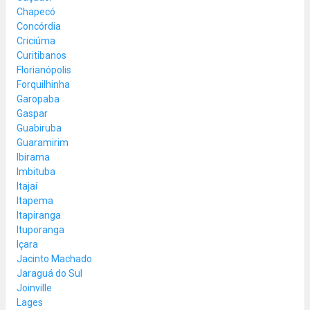
Chapecó
Concórdia
Criciúma
Curitibanos
Florianópolis
Forquilhinha
Garopaba
Gaspar
Guabiruba
Guaramirim
Ibirama
Imbituba
Itajaí
Itapema
Itapiranga
Ituporanga
Içara
Jacinto Machado
Jaraguá do Sul
Joinville
Lages