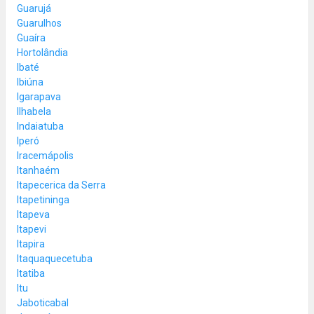
Guarujá
Guarulhos
Guaíra
Hortolândia
Ibaté
Ibiúna
Igarapava
Ilhabela
Indaiatuba
Iperó
Iracemápolis
Itanhaém
Itapecerica da Serra
Itapetininga
Itapeva
Itapevi
Itapira
Itaquaquecetuba
Itatiba
Itu
Jaboticabal