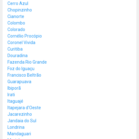
Cerro Azul
Chopinzinho
Cianorte
Colombo
Colorado
Cornélio Procópio
Coronel Vivida
Curitiba
Douradina
Fazenda Rio Grande
Foz do Iguaçu
Francisco Beltrão
Guarapuava
Ibiporã
Irati
Itaguajé
Itapejara d'Oeste
Jacarezinho
Jandaia do Sul
Londrina
Mandaguari