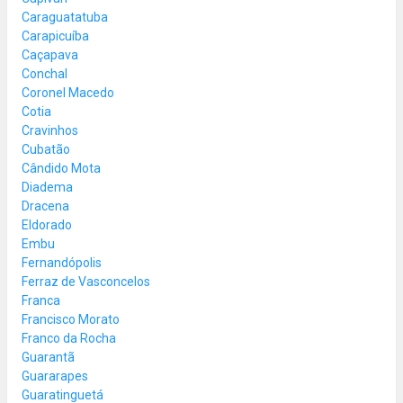
Caraguatatuba
Carapicuíba
Caçapava
Conchal
Coronel Macedo
Cotia
Cravinhos
Cubatão
Cândido Mota
Diadema
Dracena
Eldorado
Embu
Fernandópolis
Ferraz de Vasconcelos
Franca
Francisco Morato
Franco da Rocha
Guarantã
Guararapes
Guaratinguetá