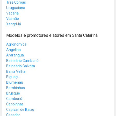
Três Coroas
Uruguaiana
Vacaria
Viamão
Xangri-lá
Modelos e promotores e atores em Santa Catarina
Agronômica
Angelina
Araranguá
Balneário Camboriú
Balneário Gaivota
Barra Velha
Biguaçu
Blumenau
Bombinhas
Brusque
Camboriú
Canoinhas
Capivari de Baixo
Caçador