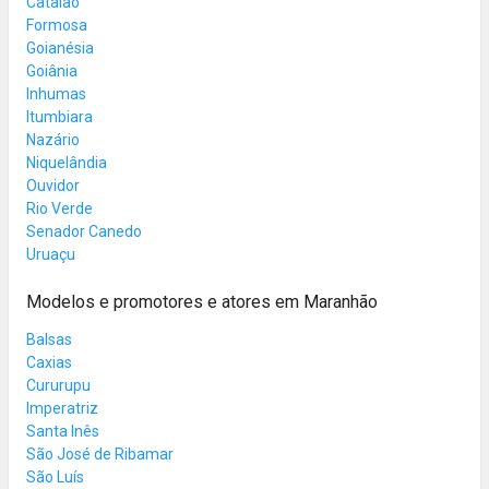
Catalão
Formosa
Goianésia
Goiânia
Inhumas
Itumbiara
Nazário
Niquelândia
Ouvidor
Rio Verde
Senador Canedo
Uruaçu
Modelos e promotores e atores em Maranhão
Balsas
Caxias
Cururupu
Imperatriz
Santa Inês
São José de Ribamar
São Luís