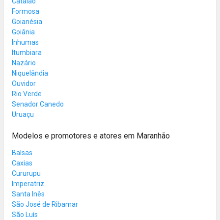
Catalão
Formosa
Goianésia
Goiânia
Inhumas
Itumbiara
Nazário
Niquelândia
Ouvidor
Rio Verde
Senador Canedo
Uruaçu
Modelos e promotores e atores em Maranhão
Balsas
Caxias
Cururupu
Imperatriz
Santa Inês
São José de Ribamar
São Luís