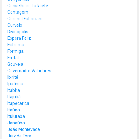
Conselheiro Lafaiete
Contagem
Coronel Fabriciano
Curvelo
Divinópolis
Espera Feliz
Extrema
Formiga
Frutal
Gouveia
Governador Valadares
Ibirité
Ipatinga
Itabira
Itajubá
Itapecerica
Itaúna
Ituiutaba
Janaúba
João Monlevade
Juiz de Fora