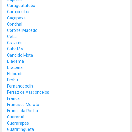
Caraguatatuba
Carapicuíba
Caçapava
Conchal
Coronel Macedo
Cotia
Cravinhos
Cubatão
Cândido Mota
Diadema
Dracena
Eldorado
Embu
Fernandópolis
Ferraz de Vasconcelos
Franca
Francisco Morato
Franco da Rocha
Guarantã
Guararapes
Guaratinguetá