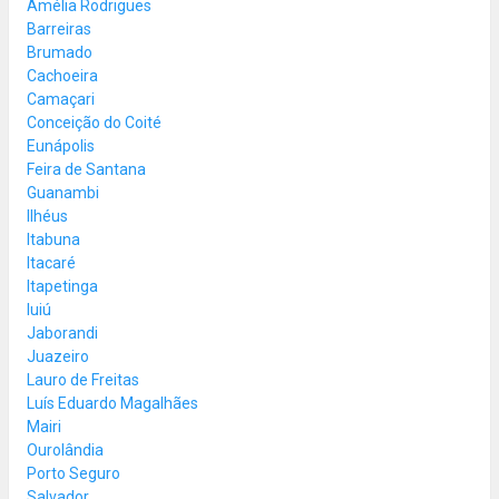
Amélia Rodrigues
Barreiras
Brumado
Cachoeira
Camaçari
Conceição do Coité
Eunápolis
Feira de Santana
Guanambi
Ilhéus
Itabuna
Itacaré
Itapetinga
Iuiú
Jaborandi
Juazeiro
Lauro de Freitas
Luís Eduardo Magalhães
Mairi
Ourolândia
Porto Seguro
Salvador