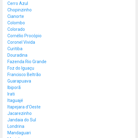
Cerro Azul
Chopinzinho
Cianorte
Colombo
Colorado
Cornélio Procópio
Coronel Vivida
Curitiba
Douradina
Fazenda Rio Grande
Foz do Iguaçu
Francisco Beltrão
Guarapuava
Ibiporã
Irati
Itaguajé
Itapejara d'Oeste
Jacarezinho
Jandaia do Sul
Londrina
Mandaguari