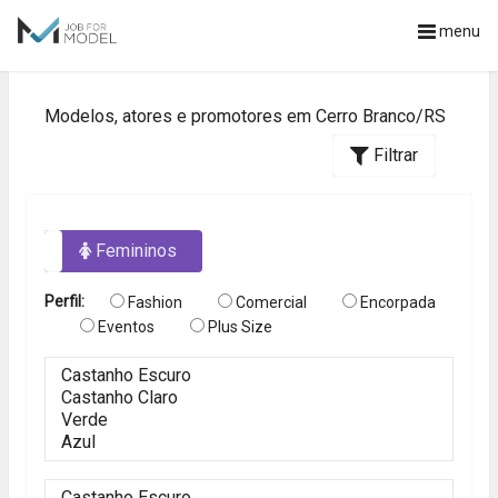
menu
Modelos, atores e promotores em Cerro Branco/RS
Filtrar
os
Femininos
Perfil:
Fashion
Comercial
Encorpada
Eventos
Plus Size