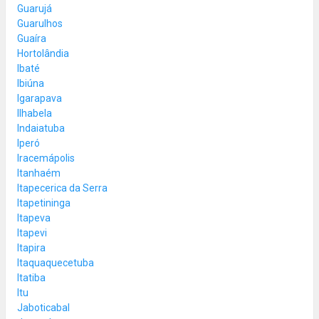
Guarujá
Guarulhos
Guaíra
Hortolândia
Ibaté
Ibiúna
Igarapava
Ilhabela
Indaiatuba
Iperó
Iracemápolis
Itanhaém
Itapecerica da Serra
Itapetininga
Itapeva
Itapevi
Itapira
Itaquaquecetuba
Itatiba
Itu
Jaboticabal