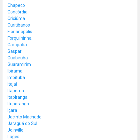
Chapecó
Concórdia
Criciúma
Curitibanos
Florianópolis
Forquilhinha
Garopaba
Gaspar
Guabiruba
Guaramirim
Ibirama
Imbituba
Itajaí
Itapema
Itapiranga
Ituporanga
Içara
Jacinto Machado
Jaraguá do Sul
Joinville
Lages