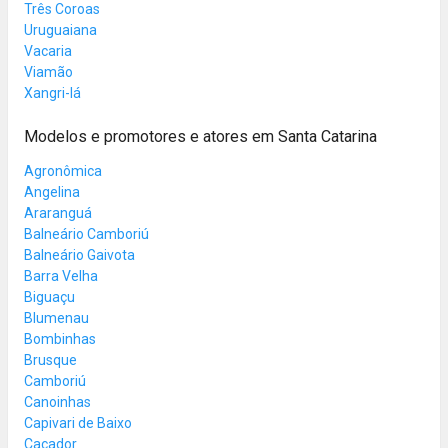
Três Coroas
Uruguaiana
Vacaria
Viamão
Xangri-lá
Modelos e promotores e atores em Santa Catarina
Agronômica
Angelina
Araranguá
Balneário Camboriú
Balneário Gaivota
Barra Velha
Biguaçu
Blumenau
Bombinhas
Brusque
Camboriú
Canoinhas
Capivari de Baixo
Caçador