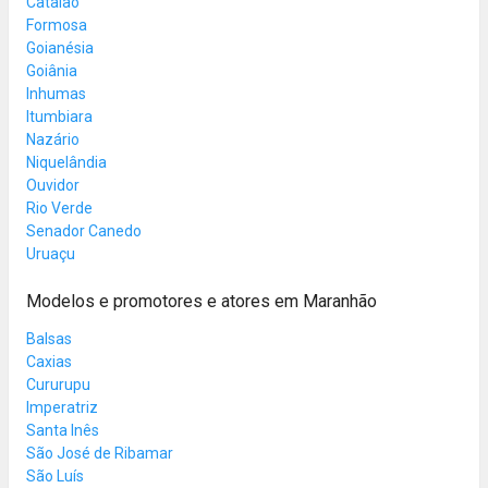
Catalão
Formosa
Goianésia
Goiânia
Inhumas
Itumbiara
Nazário
Niquelândia
Ouvidor
Rio Verde
Senador Canedo
Uruaçu
Modelos e promotores e atores em Maranhão
Balsas
Caxias
Cururupu
Imperatriz
Santa Inês
São José de Ribamar
São Luís