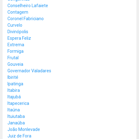
Conselheiro Lafaiete
Contagem
Coronel Fabriciano
Curvelo
Divinópolis
Espera Feliz
Extrema
Formiga
Frutal
Gouveia
Governador Valadares
Ibirité
Ipatinga
Itabira
Itajubá
Itapecerica
Itaúna
Ituiutaba
Janaúba
João Monlevade
Juiz de Fora