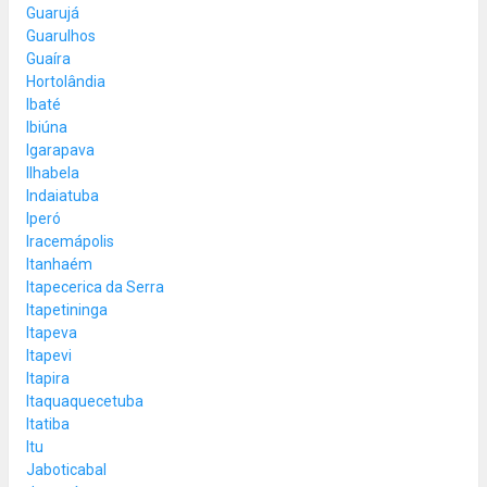
Guarujá
Guarulhos
Guaíra
Hortolândia
Ibaté
Ibiúna
Igarapava
Ilhabela
Indaiatuba
Iperó
Iracemápolis
Itanhaém
Itapecerica da Serra
Itapetininga
Itapeva
Itapevi
Itapira
Itaquaquecetuba
Itatiba
Itu
Jaboticabal