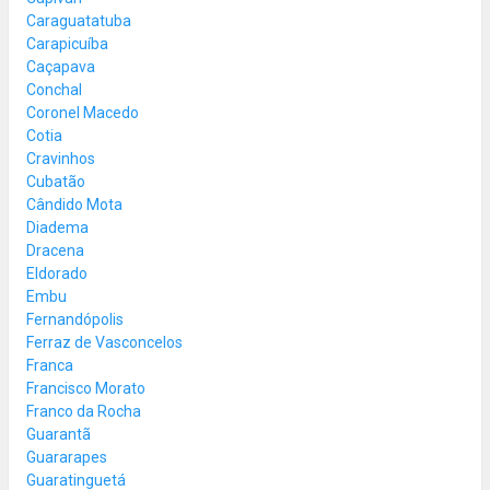
Caraguatatuba
Carapicuíba
Caçapava
Conchal
Coronel Macedo
Cotia
Cravinhos
Cubatão
Cândido Mota
Diadema
Dracena
Eldorado
Embu
Fernandópolis
Ferraz de Vasconcelos
Franca
Francisco Morato
Franco da Rocha
Guarantã
Guararapes
Guaratinguetá