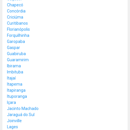
Chapecó
Concórdia
Criciúma
Curitibanos
Florianópolis
Forquilhinha
Garopaba
Gaspar
Guabiruba
Guaramirim
Ibirama
Imbituba
Itajaí
Itapema
Itapiranga
Ituporanga
Içara
Jacinto Machado
Jaraguá do Sul
Joinville
Lages