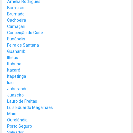
Amélia Rodrigues
Barreiras
Brumado
Cachoeira
Camaçari
Conceição do Coité
Eunápolis
Feira de Santana
Guanambi
Ilhéus
Itabuna
Itacaré
Itapetinga
Iuiú
Jaborandi
Juazeiro
Lauro de Freitas
Luís Eduardo Magalhães
Mairi
Ourolândia
Porto Seguro
Salvador