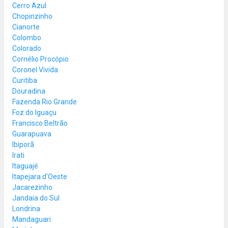
Cerro Azul
Chopinzinho
Cianorte
Colombo
Colorado
Cornélio Procópio
Coronel Vivida
Curitiba
Douradina
Fazenda Rio Grande
Foz do Iguaçu
Francisco Beltrão
Guarapuava
Ibiporã
Irati
Itaguajé
Itapejara d'Oeste
Jacarezinho
Jandaia do Sul
Londrina
Mandaguari