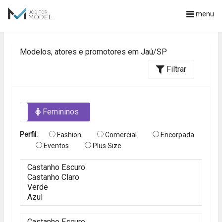
menu
Modelos, atores e promotores em Jaú/SP
Filtrar
os
Femininos
Perfil:
Fashion
Comercial
Encorpada
Eventos
Plus Size