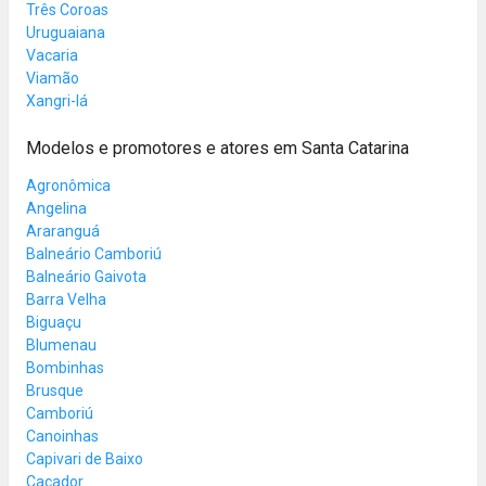
Três Coroas
Uruguaiana
Vacaria
Viamão
Xangri-lá
Modelos e promotores e atores em Santa Catarina
Agronômica
Angelina
Araranguá
Balneário Camboriú
Balneário Gaivota
Barra Velha
Biguaçu
Blumenau
Bombinhas
Brusque
Camboriú
Canoinhas
Capivari de Baixo
Caçador